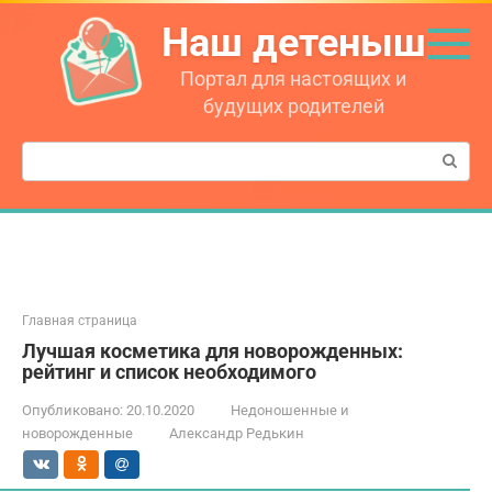
Перейти
Наш детеныш
к
контенту
Портал для настоящих и
будущих родителей
Поиск:
Главная страница
Лучшая косметика для новорожденных:
рейтинг и список необходимого
Опубликовано:
20.10.2020
Недоношенные и
новорожденные
Александр Редькин