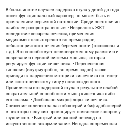
В большинстве случаев задержка стула у детей до года
носит функциональный характер, но может быть и
проявлением серьезной патологии. Среди всех причин
наиболее распространенные: • Незрелость ЖКТ
вследствие кесарева сечения, применения
медикаментозных средств во время родов,
неблагоприятного течения беременности (токсикозы и
т.д.). Это способствует несвоевременному развитию и
созреванию нервной системы малыша, которая
регулирует функции кишечника. • Перенесенная
гипоксия (внутриутробно, во время родов) также
приводит к нарушению моторики кишечника по гипер-
или гипотоническому типу у новорожденного.
Проявляется это задержкой стула в результате слабой
сократительной способности мышц кишечника либо
его спазма. • Дисбаланс микрофлоры кишечника.
Снижение количества лактобактерий и бифидобактерий
в некоторых случаях провоцирует появление запоров у
грудничков. • Быстрый или ранний переход на
искусственное вскармливание. Ни одна современная