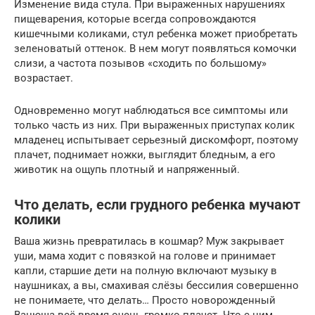
Изменение вида стула. При выраженных нарушениях
пищеварения, которые всегда сопровождаются
кишечными коликами, стул ребенка может приобретать
зеленоватый оттенок. В нем могут появляться комочки
слизи, а частота позывов «сходить по большому»
возрастает.
Одновременно могут наблюдаться все симптомы или
только часть из них. При выраженных приступах колик
младенец испытывает серьезный дискомфорт, поэтому
плачет, поднимает ножки, выглядит бледным, а его
животик на ощупь плотный и напряженный.
Что делать, если грудного ребенка мучают
колики
Ваша жизнь превратилась в кошмар? Муж закрывает
уши, мама ходит с повязкой на голове и принимает
капли, старшие дети на полную включают музыку в
наушниках, а вы, смахивая слёзы бессилия совершенно
не понимаете, что делать… Просто новорожденный
Ванюша всё время очень громко плачет. Что с ним