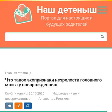
Перейти
Наш детеныш
к
контенту
Портал для настоящих и
будущих родителей
Поиск:
Главная страница
Что такое эхопризнаки незрелости головного
мозга у новорожденных
Опубликовано:
20.10.2020
Недоношенные и
новорожденные
Александр Редькин