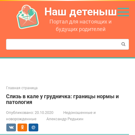
Перейти
Наш детеныш
к
контенту
Портал для настоящих и
будущих родителей
Поиск:
Главная страница
Слизь в кале у грудничка: границы нормы и
патология
Опубликовано:
20.10.2020
Недоношенные и
новорожденные
Александр Редькин