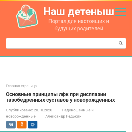
Перейти
Наш детеныш
к
контенту
Портал для настоящих и
будущих родителей
Поиск:
Главная страница
Основные принципы лфк при дисплазии
тазобедренных суставов у новорожденных
Опубликовано:
20.10.2020
Недоношенные и
новорожденные
Александр Редькин