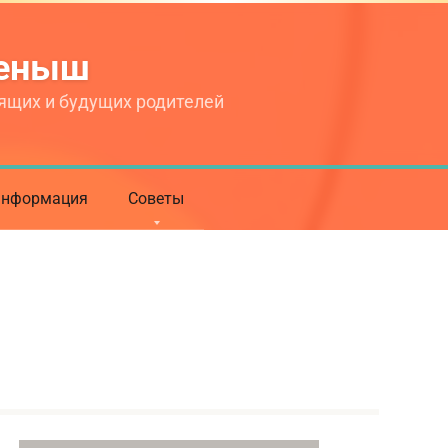
теныш
ящих и будущих родителей
нформация
Советы