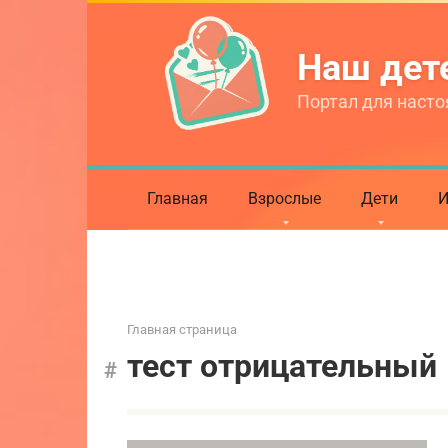
Перейти
к
Наш де
контенту
Портал для насто
Главная
Взрослые
Дети
И
Главная страница
тест отрицательный