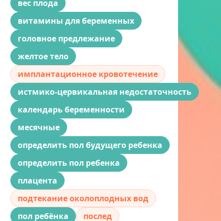
вес плода
витамины для беременных
головное предлежание
желтое тело
имплантационное кровотечение
истмико-цервикальная недостаточность
календарь беременности
месячные
определить пол будущего ребенка
определить пол ребенка
плацента
подтекание околоплодных вод
пол ребёнка
послед