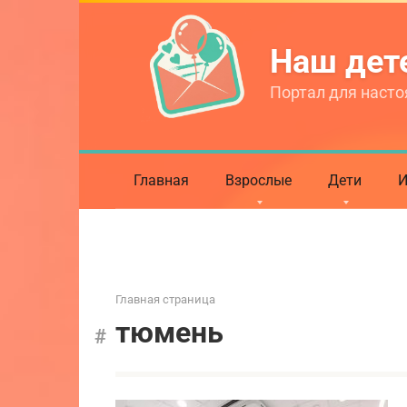
Перейти
к
Наш де
контенту
Портал для насто
Главная
Взрослые
Дети
И
Главная страница
тюмень