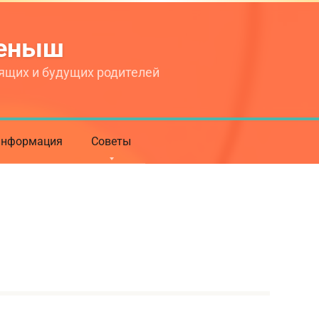
теныш
ящих и будущих родителей
нформация
Советы