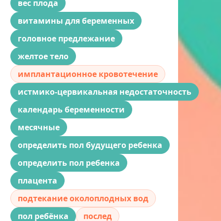
вес плода
витамины для беременных
головное предлежание
желтое тело
имплантационное кровотечение
истмико-цервикальная недостаточность
календарь беременности
месячные
определить пол будущего ребенка
определить пол ребенка
плацента
подтекание околоплодных вод
пол ребёнка
послед