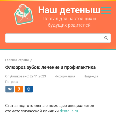
Перейти
Наш детеныш
к
контенту
Портал для настоящих и
будущих родителей
Поиск:
Главная страница
Флюороз зубов: лечение и профилактика
Опубликовано:
29.11.2023
Информация
Надежда
Петрова
Статья подготовлена с помощью специалистов
стоматологической клиники
dentalla.ru
.