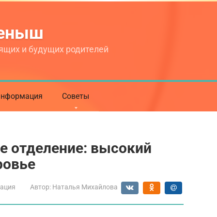
теныш
ящих и будущих родителей
нформация
Советы
е отделение: высокий
ровье
ация
Автор:
Наталья Михайлова