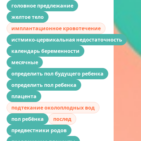
головное предлежание
желтое тело
имплантационное кровотечение
истмико-цервикальная недостаточность
календарь беременности
месячные
определить пол будущего ребенка
определить пол ребенка
плацента
подтекание околоплодных вод
пол ребёнка
послед
предвестники родов