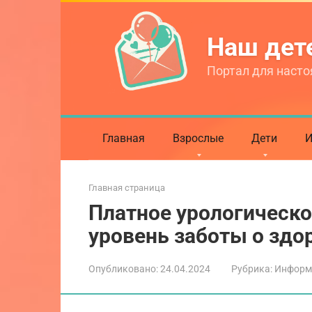
Перейти
к
Наш де
контенту
Портал для насто
Главная
Взрослые
Дети
И
Главная страница
Платное урологическо
уровень заботы о здо
Опубликовано:
24.04.2024
Рубрика:
Информ