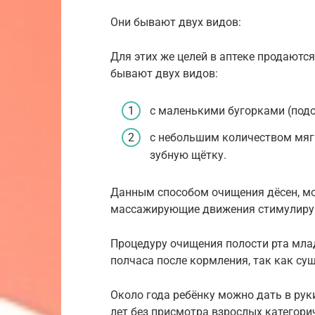
Они бывают двух видов:
Для этих же целей в аптеке продаютс
бывают двух видов:
с маленькими бугорками (подо
с небольшим количеством мяг
зубную щётку.
Данным способом очищения дёсен, мо
массажирующие движения стимулирую
Процедуру очищения полости рта млад
полчаса после кормления, так как су
Около года ребёнку можно дать в руки
лет без присмотра взрослых категори