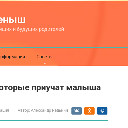
теныш
ящих и будущих родителей
нформация
Советы
которые приучат малыша
ация
Автор:
Александр Редькин