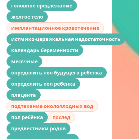
головное предлежание
желтое тело
имплантационное кровотечение
истмико-цервикальная недостаточность
календарь беременности
месячные
определить пол будущего ребенка
определить пол ребенка
плацента
подтекание околоплодных вод
пол ребёнка
послед
предвестники родов