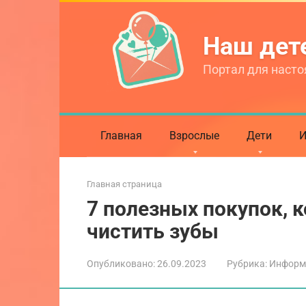
Перейти
к
Наш де
контенту
Портал для насто
Главная
Взрослые
Дети
И
Главная страница
7 полезных покупок, 
чистить зубы
Опубликовано:
26.09.2023
Рубрика:
Информ