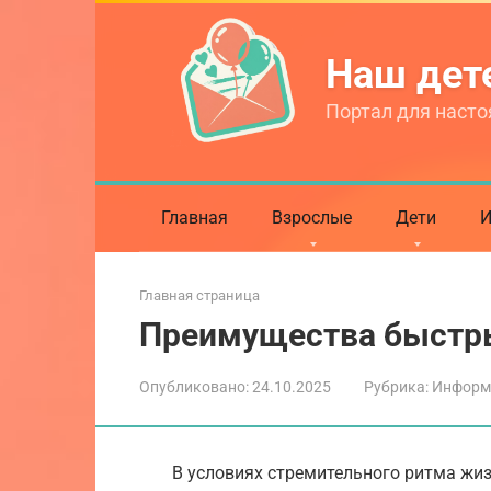
Перейти
к
Наш де
контенту
Портал для насто
Главная
Взрослые
Дети
И
Главная страница
Преимущества быстр
Опубликовано:
24.10.2025
Рубрика:
Информ
В условиях стремительного ритма жи