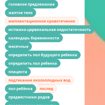
головное предлежание
желтое тело
имплантационное кровотечение
истмико-цервикальная недостаточность
календарь беременности
месячные
определить пол будущего ребенка
определить пол ребенка
плацента
подтекание околоплодных вод
пол ребёнка
послед
предвестники родов