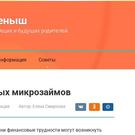
теныш
ящих и будущих родителей
нформация
Советы
ых микрозаймов
ация
Автор:
Елена Смирнова
зни финансовые трудности могут возникнуть