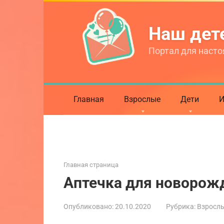
Перейти
к
Наш де
контенту
Портал для насто
Главная
Взрослые
Дети
И
Главная страница
Аптечка для новорож
Опубликовано:
20.10.2020
Рубрика:
Взросл