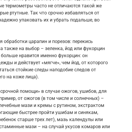
е термометры часто не отличаются такой же
рые ртутные. Так что срочно избавляться от
надежно упаковать их и убрать подальше, во
я обработки царапин и порезов: перекись
 а также на выбор – зеленка, йод или фукорцин
 больше нравится именно фукорцин: он
ежды и действует «мягче», чем йод, от которого
таться стойкие следы наподобие следов от
го на коже лица).
«срочной помощи» в случае ожогов, ушибов, для
ример, от ожогов (в том числе и солнечных) –
 лечебные мази и кремы с рутином, экстрактом
огающие быстрее пройти ушибам и синякам,
ребенок старше трех лет), мазь календулы или
стаминные мази – на случай укусов комаров или