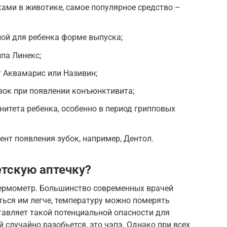
ами в животике, самое популярное средство –
ой для ребенка форме выпуска;
па Линекс;
 Аквамарис или Називин;
зок при появлении конъюнктивита;
итета ребенка, особенно в период грипповых
ент появления зубок, например, Дентол.
етскую аптечку?
термометр. Большинство современных врачей
ться им легче, температуру можно померять
ставляет такой потенциальной опасности для
й случайно разобьется, это чэпэ. Однако при всех