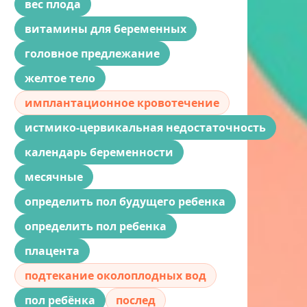
вес плода
витамины для беременных
головное предлежание
желтое тело
имплантационное кровотечение
истмико-цервикальная недостаточность
календарь беременности
месячные
определить пол будущего ребенка
определить пол ребенка
плацента
подтекание околоплодных вод
пол ребёнка
послед