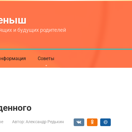
теныш
ящих и будущих родителей
нформация
Советы
денного
ые
Автор:
Александр Редькин