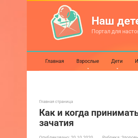
Перейти
к
Наш де
контенту
Портал для насто
Главная
Взрослые
Дети
И
Главная страница
Как и когда принимат
зачатия
Опубликовано:
20.10.2020
Рубрика:
Здоровь