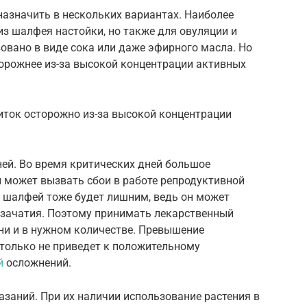
азначить в нескольких вариантах. Наиболее
з шалфея настойки, но также для овуляции и
овано в виде сока или даже эфирного масла. Но
торожнее из-за высокой концентрации активных
иток осторожно из-за высокой концентрации
ней. Во время критических дней большое
и может вызвать сбои в работе репродуктивной
и шалфей тоже будет лишним, ведь он может
 зачатия. Поэтому принимать лекарственный
ни и в нужном количестве. Превышение
 только не приведет к положительному
й
осложнений.
азаний. При их наличии использование растения в