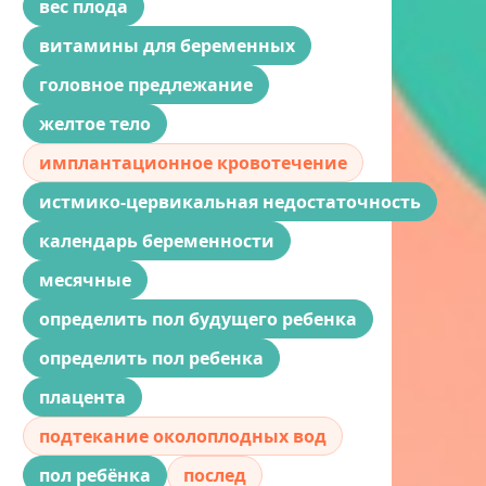
вес плода
витамины для беременных
головное предлежание
желтое тело
имплантационное кровотечение
истмико-цервикальная недостаточность
календарь беременности
месячные
определить пол будущего ребенка
определить пол ребенка
плацента
подтекание околоплодных вод
пол ребёнка
послед