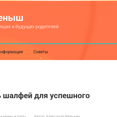
теныш
ящих и будущих родителей
нформация
Советы
ь шалфей для успешного
е мамы и папы
Автор:
Александр Редькин