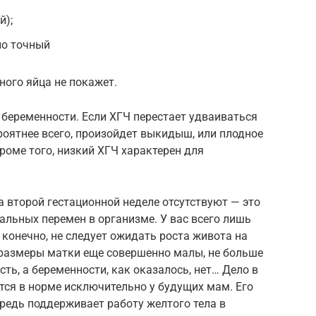
й);
 но точный
ного яйца не покажет.
 беременности. Если ХГЧ перестает удваиваться
ероятнее всего, произойдет выкидыш, или плодное
роме того, низкий ХГЧ характерен для
а второй гестационной неделе отсутствуют — это
льных перемен в организме. У вас всего лишь
 конечно, не следует ожидать роста живота на
 размеры матки еще совершенно малы, не больше
сть, а беременности, как оказалось, нет… Дело в
тся в норме исключительно у будущих мам. Его
ередь поддерживает работу желтого тела в