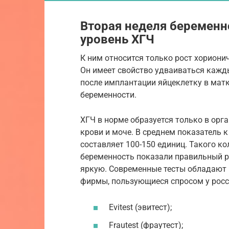
Вторая неделя беременн
уровень ХГЧ
К ним относится только рост хориони
Он имеет свойство удваиваться кажд
после имплантации яйцеклетку в мат
беременности.
ХГЧ в норме образуется только в орг
крови и моче. В среднем показатель к
составляет 100-150 единиц. Такого ко
беременность показали правильный ре
яркую. Современные тесты обладают
фирмы, пользующиеся спросом у росс
Evitest (эвитест);
Frautest (фраутест);