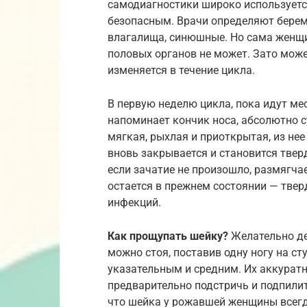
самодиагностики широко используетс
безопасным. Врачи определяют береме
влагалища, синюшные. Но сама женщин
половых органов не может. Зато може
изменяется в течение цикла.
В первую неделю цикла, пока идут мес
напоминает кончик носа, абсолютно су
мягкая, рыхлая и приоткрытая, из не
вновь закрывается и становится тверд
если зачатие не произошло, размягчае
остается в прежнем состоянии — твер
инфекций.
Как прощупать шейку?
Желательно дел
можно стоя, поставив одну ногу на с
указательным и средним. Их аккуратн
предварительно подстричь и подпилит
что шейка у рожавшей женщины всегда