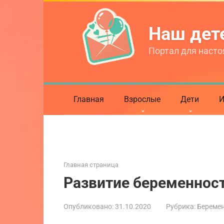
Перейти
к
Наш де
контенту
Портал для насто
Главная
Взрослые
Дети
И
Главная страница
Развитие беременност
Опубликовано:
31.10.2020
Рубрика:
Береме