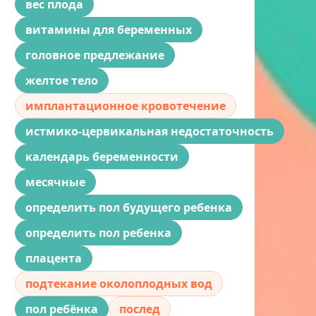
вес плода
витамины для беременных
головное предлежание
желтое тело
имплантационное кровотечение
истмико-цервикальная недостаточность
календарь беременности
месячные
определить пол будущего ребенка
определить пол ребенка
плацента
подтекание околоплодных вод
пол ребёнка
послед