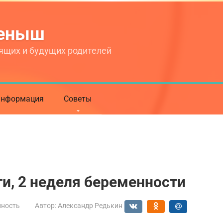
теныш
ящих и будущих родителей
нформация
Советы
и, 2 неделя беременности
нность
Автор:
Александр Редькин