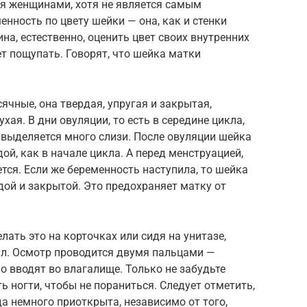
я женщинами, хотя не является самым
нность по цвету шейки — она, как и стенки
а, естественно, оценить цвет своих внутренних
т пощупать. Говорят, что шейка матки
ячные, она твердая, упругая и закрытая,
хая. В дни овуляции, то есть в середине цикла,
е выделяется много слизи. После овуляции шейка
ой, как в начале цикла. А перед менструацией,
тся. Если же беременность наступила, то шейка
дой и закрытой. Это предохраняет матку от
ать это на корточках или сидя на унитазе,
тул. Осмотр проводится двумя пальцами —
о вводят во влагалище. Только не забудьте
ь ногти, чтобы не пораниться. Следует отметить,
 немного приоткрыта, независимо от того,