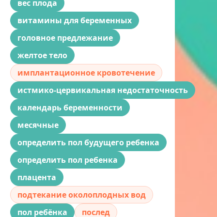
вес плода
витамины для беременных
головное предлежание
желтое тело
имплантационное кровотечение
истмико-цервикальная недостаточность
календарь беременности
месячные
определить пол будущего ребенка
определить пол ребенка
плацента
подтекание околоплодных вод
пол ребёнка
послед