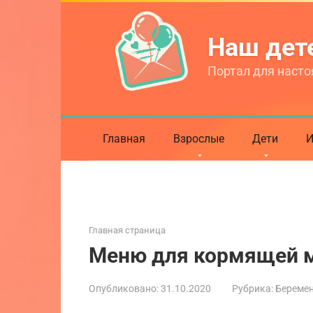
Перейти
к
Наш де
контенту
Портал для насто
Главная
Взрослые
Дети
И
Главная страница
Меню для кормящей
Опубликовано:
31.10.2020
Рубрика:
Береме