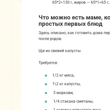
65*2=130 г, жиров — 65*1=65 г,
Что можно есть маме, к
простых первых блюд
Здесь описано, как готовить дома п
после родов.
Щи из свежей капусты.
Требуется:
1/2 кг мяса,
1\2 кг капусты,
3 моркови,
1/4 стакана сметаны,
1 головка репчатого лука,