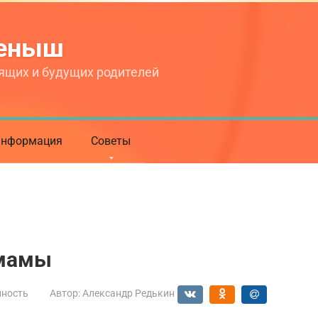
теныш
ящих и будущих родителей
нформация
Советы
 мамы
нность
Автор:
Александр Редькин