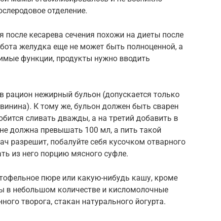
ослеродовое отделение.
 после кесарева сечения похожи на диеты после
абота желудка еще не может быть полноценной, а
димые функции, продукты нужно вводить
в рацион нежирный бульон (допускается только
свинина). К тому же, бульон должен быть сварен
обится сливать дважды, а на третий добавить в
не должна превышать 100 мл, а пить такой
рач разрешит, побалуйте себя кусочком отварного
ать из него порцию мясного суфле.
тофельное пюре или какую-нибудь кашу, кроме
ены в небольшом количестве и кисломолочные
ного творога, стакан натурального йогурта.