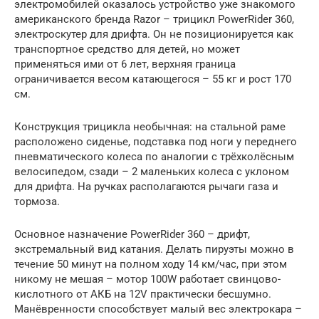
электромобилей оказалось устройство уже знакомого
американского бренда Razor – трицикл PowerRider 360,
электроскутер для дрифта. Он не позиционируется как
транспортное средство для детей, но может
применяться ими от 6 лет, верхняя граница
ограничивается весом катающегося – 55 кг и рост 170
см.
Конструкция трицикла необычная: на стальной раме
расположено сиденье, подставка под ноги у переднего
пневматического колеса по аналогии с трёхколёсным
велосипедом, сзади – 2 маленьких колеса с уклоном
для дрифта. На ручках располагаются рычаги газа и
тормоза.
Основное назначение PowerRider 360 – дрифт,
экстремальный вид катания. Делать пируэты можно в
течение 50 минут на полном ходу 14 км/час, при этом
никому не мешая – мотор 100W работает свинцово-
кислотного от АКБ на 12V практически бесшумно.
Манёвренности способствует малый вес электрокара –