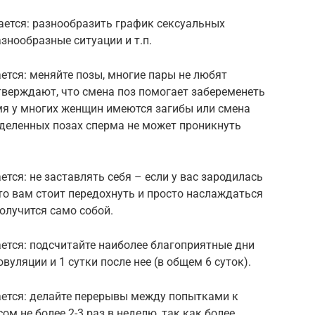
чается: разнообразить график сексуальных
знообразные ситуации и т.п.
ается: меняйте позы, многие пары не любят
тверждают, что смена поз помогает забеременеть
емя у многих женщин имеются загибы или смена
еделенных позах сперма не может проникнуть
ется: не заставлять себя – если у вас зародилась
 то вам стоит передохнуть и просто наслаждаться
олучится само собой.
ается: подсчитайте наиболее благоприятные дни
вуляции и 1 сутки после нее (в общем 6 суток).
ается: делайте перерывы между попытками к
м не более 2-3 раз в неделю, так как более