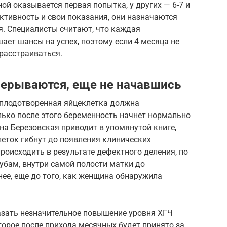
ой оказывается первая попытка, у других — 6-7 и
ктивность и свои показания, они назначаются
я. Специалисты считают, что каждая
ет шансы на успех, поэтому если 4 месяца не
 расстраиваться.
ерываются, еще не начавшись
 Оплодотворенная яйцеклетка должна
лько после этого беременность начнет нормально
на Березовская приводит в упомянутой книге,
еток гибнут до появления клинических
роисходить в результате дефектного деления, по
убам, внутри самой полости матки до
нее, еще до того, как женщина обнаружила
казать незначительное повышение уровня ХГЧ
оторое после прихода месячных будет принято за