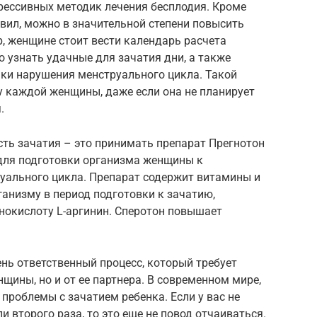
рессивных методик лечения бесплодия. Кроме
вил, можно в значительной степени повысить
, женщине стоит вести календарь расчета
 узнать удачные для зачатия дни, а также
ки нарушения менструального цикла. Такой
у каждой женщины, даже если она не планирует
.
ть зачатия – это принимать препарат Прегнотон
 для подготовки организма женщины к
уального цикла. Препарат содержит витамины и
анизму в период подготовки к зачатию,
нокислоту L-аргинин. Сперотон повышает
нь ответственный процесс, который требует
щины, но и от ее партнера. В современном мире,
проблемы с зачатием ребенка. Если у вас не
и второго раза, то это еще не повод отчаиваться.