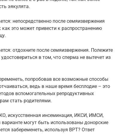
ть эякулята.
ается: непосредственно после семяизвержения
к как это может привести к распространению
щу.
ается: отдохните после семяизвержения. Полежите
 удостовериться в том, что сперма не вытечет из
абеременеть, попробовав все возможные способы
отчаиваться, ведь в наше время бесплодие – это
методов вспомогательных репродуктивных
арам стать родителями.
О, искусственная инсеминация, ИКСИ, ИМСИ,
м варианте могут быть использованы донорские
ется забеременеть, используя ВРТ? Ответ