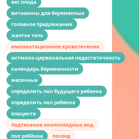
вес плода
витамины для беременных
головное предлежание
желтое тело
имплантационное кровотечение
истмико-цервикальная недостаточность
календарь беременности
месячные
определить пол будущего ребенка
определить пол ребенка
плацента
подтекание околоплодных вод
пол ребёнка
послед