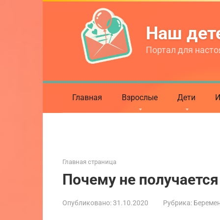
Перейти
к
Наш де
контенту
Портал для насто
Главная
Взрослые
Дети
И
Главная страница
Почему не получается
Опубликовано:
31.10.2020
Рубрика:
Береме