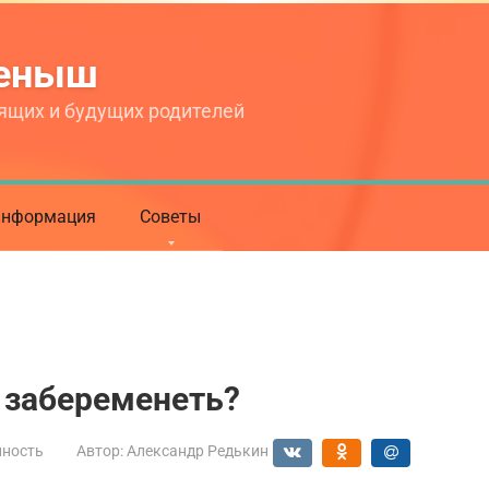
теныш
ящих и будущих родителей
нформация
Советы
 забеременеть?
нность
Автор:
Александр Редькин