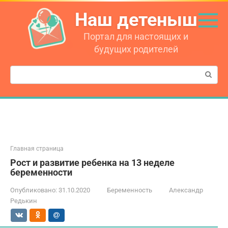
Перейти
Наш детеныш
к
контенту
Портал для настоящих и
будущих родителей
Поиск:
Главная страница
Рост и развитие ребенка на 13 неделе
беременности
Опубликовано:
31.10.2020
Беременность
Александр
Редькин