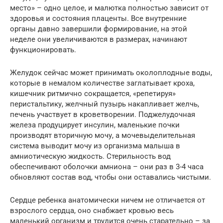
место» – одно целое, и малютка полностью зависит от
здоровья и состояния плаценты. Все внутренние
органы давно завершили формирование, на этой
неделе они увеличиваются в размерах, начинают
функционировать.
Желудок сейчас может принимать околоплодные воды,
которые в немалом количестве заглатывает кроха,
кишечник ритмично сокращается, «репетируя»
перистальтику, желчный пузырь накапливает желчь,
печень участвует в кроветворении. Поджелудочная
железа продуцирует инсулин, маленькие почки
производят вторичную мочу, а мочевыделительная
система выводит мочу из организма малыша в
амниотическую жидкость. Стерильность вод
обеспечивают оболочки амниона – они раз в 3-4 часа
обновляют состав вод, чтобы они оставались чистыми.
Сердце ребенка анатомически ничем не отличается от
взрослого сердца, оно снабжает кровью весь
маленький организм и трудится очень старательно – за