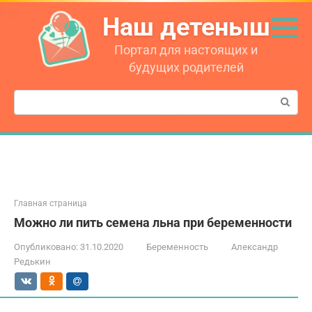
Перейти
Наш детеныш
к
контенту
Портал для настоящих и
будущих родителей
Поиск:
Главная страница
Можно ли пить семена льна при беременности
Опубликовано:
31.10.2020
Беременность
Александр
Редькин