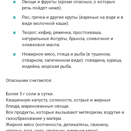
Овощи и фрукты (кроме опасных, о которых
речь пойдет ниже).
Рис, гречка и другие крупы (вареные на воде и в
виде молочной каши).
Творог, кефир, ряженка, простокваша,
натуральные йогурты, брынза, сливочное и
оливковое масла.
Нежирное мясо, птица и рыба (в тушеном,
отварном, запеченном виде): говядина, курица,
индейка, морская рыба.
Опасными считаются:
Более 5 г соли в сутки.
Квашенную капусту, солености, острые и жирные
блюда, маринованные овощи.
Все продукты, которые вызывают метеоризм, вздутие и
газообразование у матери.
Жирное мясо (копчености, деликатесы, свинину,
утятину, гуся, сало, грудинку, жареное мясо).