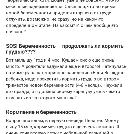
теоретический, хотя, может, уже и не совсем… что-то
месячные задерживаются. Слышала, что во время
новой беременности придется старшего от груди
отлучить, возможно, не сразу, но на каком-то
определенном этапе. На каком? И с чем вообще это
связано?
SOS! Беременность — продолжать ли кормить
грудью????
Вот малышу 1год и 4 мес. Кушаем сисю еще очень
много. А родители задумали еще и второго! Наткнулась
на маме.ру на категоричное заявление «Если Вы ждете
ребенка, надо прекратить кормить грудью во втором
триместре новой беременности (4-6 месяц)». Неужели
это правда, и я должна своему карапузу уже в чем-то
отказать из-за второго малыша?
Кормление и беременность
Вопрос знатокам, в первую очередь Пелагее. Моему
сыну 15 мес, кормимся грудью еще очень активно. Я
очень хочу вторую детку с небольшой разницей в