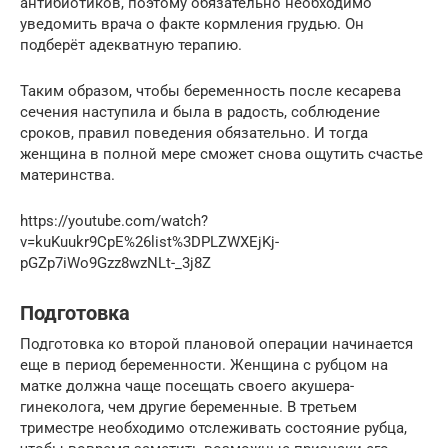
антибиотиков, поэтому обязательно необходимо
уведомить врача о факте кормления грудью. Он
подберёт адекватную терапию.
Таким образом, чтобы беременность после кесарева
сечения наступила и была в радость, соблюдение
сроков, правил поведения обязательно. И тогда
женщина в полной мере сможет снова ощутить счастье
материнства.
https://youtube.com/watch?
v=kuKuukr9CpE%26list%3DPLZWXEjKj-
pGZp7iWo9Gzz8wzNLt-_3j8Z
Подготовка
Подготовка ко второй плановой операции начинается
еще в период беременности. Женщина с рубцом на
матке должна чаще посещать своего акушера-
гинеколога, чем другие беременные. В третьем
триместре необходимо отслеживать состояние рубца,