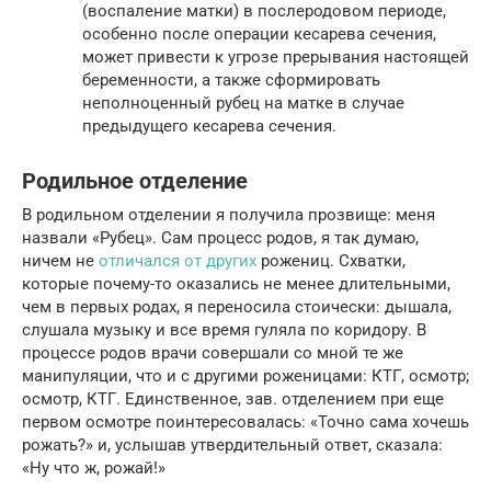
(воспаление матки) в послеродовом периоде,
особенно после операции кесарева сечения,
может привести к угрозе прерывания настоящей
беременности, а также сформировать
неполноценный рубец на матке в случае
предыдущего кесарева сечения.
Родильное отделение
В родильном отделении я получила прозвище: меня
назвали «Рубец». Сам процесс родов, я так думаю,
ничем не
отличался от других
рожениц. Схватки,
которые почему-то оказались не менее длительными,
чем в первых родах, я переносила стоически: дышала,
слушала музыку и все время гуляла по коридору. В
процессе родов врачи совершали со мной те же
манипуляции, что и с другими роженицами: КТГ, осмотр;
осмотр, КТГ. Единственное, зав. отделением при еще
первом осмотре поинтересовалась: «Точно сама хочешь
рожать?» и, услышав утвердительный ответ, сказала:
«Ну что ж, рожай!»