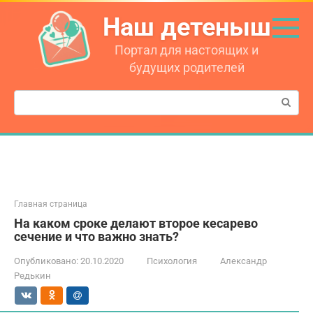
Перейти
Наш детеныш
к
контенту
Портал для настоящих и
будущих родителей
Поиск:
Главная страница
На каком сроке делают второе кесарево
сечение и что важно знать?
Опубликовано:
20.10.2020
Психология
Александр
Редькин