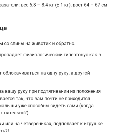
тели: вес 6.8 – 8.4 кг (± 1 кг), рост 64 – 67 см
яце
ы со спины на животик и обратно.
 пропадает физиологический гипертонус как в
 облокачиваться на одну руку, а другой
а вашу руку при подтягивании из положения
ается так, что вам почти не приходится
малыши уже способны сидеть сами (когда
стоятельно?).
и или на четвереньках, подползает к игрушке
ть?).