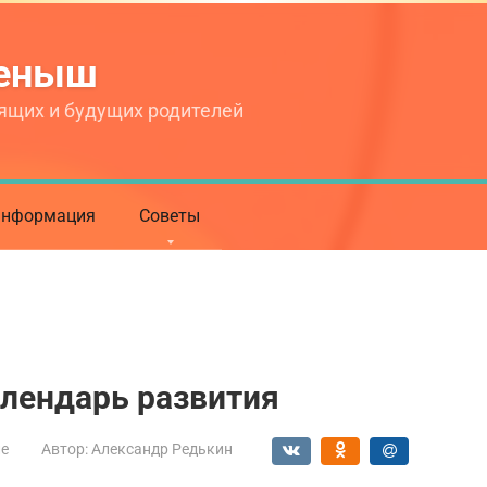
теныш
ящих и будущих родителей
нформация
Советы
алендарь развития
ие
Автор:
Александр Редькин