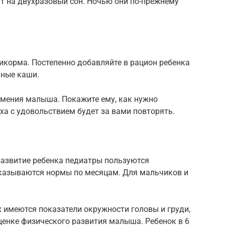
ят на двухразовый сон. Ночью они по-прежнему
икорма. Постепенно добавляйте в рацион ребенка
чные каши.
умения малыша. Покажите ему, как нужно
оха с удовольствием будет за вами повторять.
развитие ребенка педиатры пользуются
казываются нормы по месяцам. Для мальчиков и
х имеются показатели окружности головы и груди,
ценке физического развития малыша. Ребенок в 6