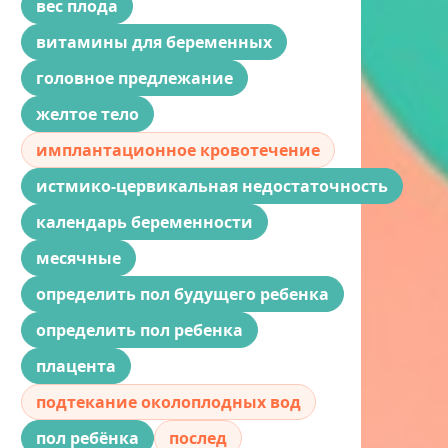
вес плода
витамины для беременных
головное предлежание
желтое тело
имплантационное кровотечение
истмико-цервикальная недостаточность
календарь беременности
месячные
определить пол будущего ребенка
определить пол ребенка
плацента
подтекание околоплодных вод
пол ребёнка
послед