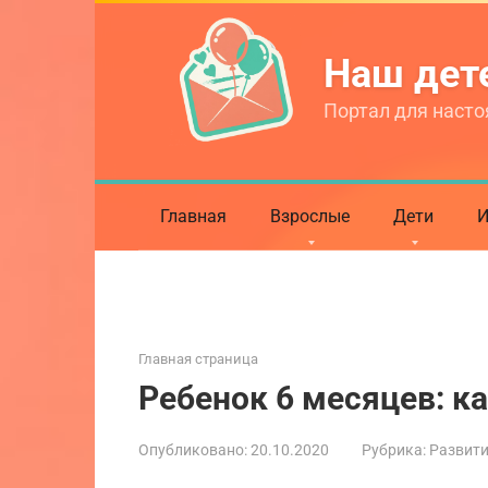
Перейти
к
Наш де
контенту
Портал для насто
Главная
Взрослые
Дети
И
Главная страница
Ребенок 6 месяцев: к
Опубликовано:
20.10.2020
Рубрика:
Развит