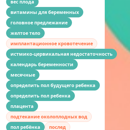
вес плода
витамины для беременных
головное предлежание
желтое тело
имплантационное кровотечение
истмико-цервикальная недостаточность
календарь беременности
месячные
определить пол будущего ребенка
определить пол ребенка
плацента
подтекание околоплодных вод
пол ребёнка
послед