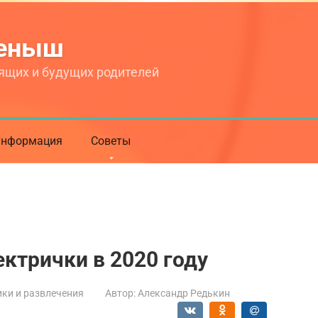
теныш
ящих и будущих родителей
нформация
Советы
ектрички в 2020 году
ки и развлечения
Автор:
Александр Редькин