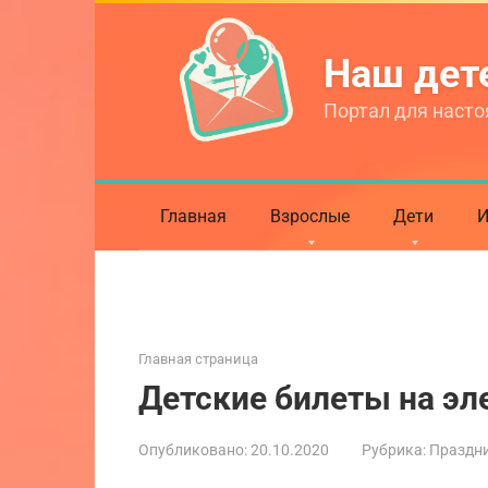
Перейти
к
Наш де
контенту
Портал для насто
Главная
Взрослые
Дети
И
Главная страница
Детские билеты на эл
Опубликовано:
20.10.2020
Рубрика:
Праздни