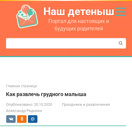
Перейти
Наш детеныш
к
контенту
Портал для настоящих и
будущих родителей
Поиск:
Главная страница
Как развлечь грудного малыша
Опубликовано:
20.10.2020
Праздники и развлечения
Александр Редькин