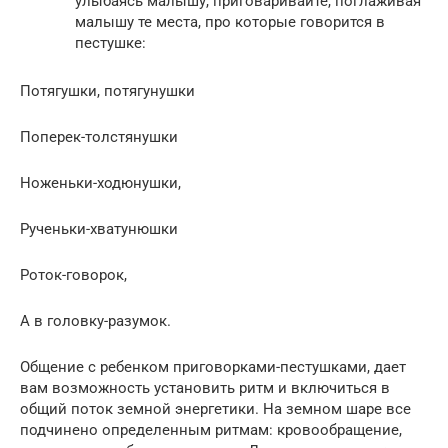
улыбаясь малышу, приговаривайте, поглаживая
малышу те места, про которые говорится в
пестушке:
Потягушки, потягунушки
Поперек-толстянушки
Ноженьки-ходюнушки,
Рученьки-хватунюшки
Роток-говорок,
А в головку-разумок.
Общение с ребенком приговорками-пестушками, дает
вам возможность установить ритм и включиться в
общий поток земной энергетики. На земном шаре все
подчинено определенным ритмам: кровообращение,