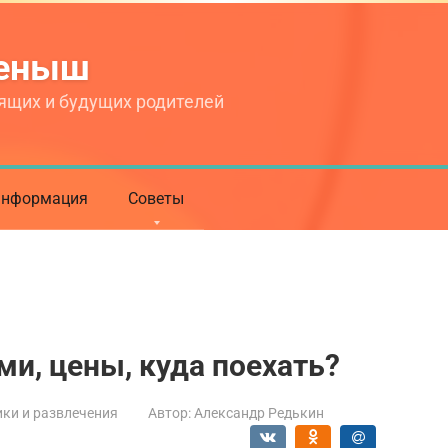
теныш
ящих и будущих родителей
нформация
Советы
ми, цены, куда поехать?
ки и развлечения
Автор:
Александр Редькин