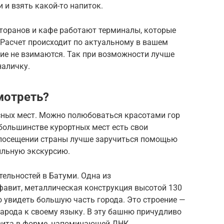
и и взять какой-то напиток.
сторанов и кафе работают терминалы, которые
 Расчет происходит по актуальному в вашем
кие не взимаются. Так при возможности лучше
наличку.
мотреть?
есных мест. Можно полюбоваться красотами гор
 большинстве курортных мест есть свои
 посещении страны лучше заручиться помощью
ильную экскурсию.
ельностей в Батуми. Одна из
авит, металлическая конструкция высотой 130
о увидеть большую часть города. Это строение —
арода к своему языку. В эту башню причудливо
вита в форме, напоминающей ДНК.