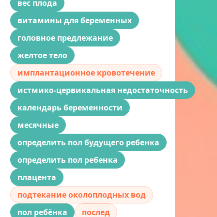
вес плода
витамины для беременных
головное предлежание
желтое тело
имплантационное кровотечение
истмико-цервикальная недостаточность
календарь беременности
месячные
определить пол будущего ребенка
определить пол ребенка
плацента
подтекание околоплодных вод
пол ребёнка
послед