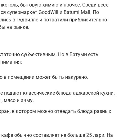
лкоголь, бытовую химию и прочее. Среди всех
 супермаркет GoodWill и Batumi Mall. По
лись в Гудвилле и потратили приблизительно
бы на рынке.
статочно субъективным. Но в Батуми есть
внимания:
 но в помещении может быть накурено.
где подают классические блюда аджарской кухни.
, мясо и ачму.
оран, в котором можно отведать блюда разных
х кафе обычно составляет не больше 25 лари. На