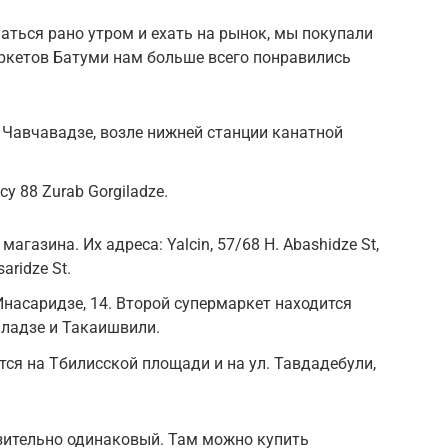
паться рано утром и ехать на рынок, мы покупали
аркетов Батуми нам больше всего понравились
е Чавчавадзе, возле нижней станции канатной
су 88 Zurab Gorgiladze.
 магазина. Их адреса: Yalcin, 57/68 H. Abashidze St,
aridze St.
Инасаридзе, 14. Второй супермаркет находится
иладзе и Такаишвили.
тся на Тбилисской площади и на ул. Тавдадебули,
зительно одинаковый. Там можно купить