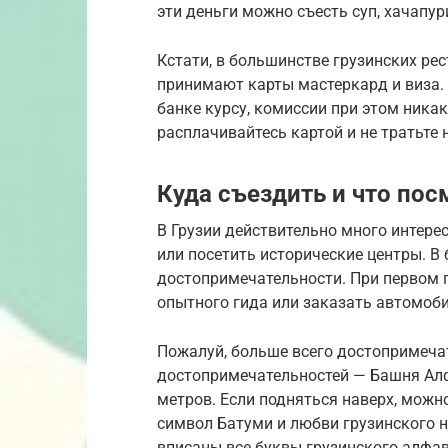
эти деньги можно съесть суп, хачапур
Кстати, в большинстве грузинских ре
принимают карты мастеркард и виза.
банке курсу, комиссии при этом ника
расплачивайтесь картой и не тратьте 
Куда съездить и что пос
В Грузии действительно много интер
или посетить исторические центры. В
достопримечательности. При первом
опытного гида или заказать автомоб
Пожалуй, больше всего достопримечат
достопримечательностей — Башня Алф
метров. Если подняться наверх, можн
символ Батуми и любви грузинского н
вписаны все буквы грузинского алфа