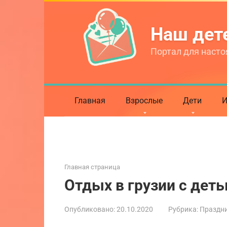
Перейти
к
Наш де
контенту
Портал для насто
Главная
Взрослые
Дети
И
Главная страница
Отдых в грузии с деть
Опубликовано:
20.10.2020
Рубрика:
Праздни