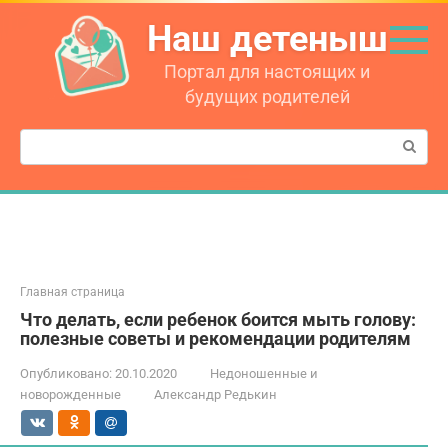
Перейти
Наш детеныш
к
контенту
Портал для настоящих и
будущих родителей
Поиск:
Главная страница
Что делать, если ребенок боится мыть голову:
полезные советы и рекомендации родителям
Опубликовано:
20.10.2020
Недоношенные и
новорожденные
Александр Редькин