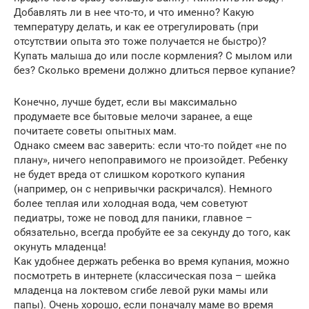
Добавлять ли в нее что-то, и что именно? Какую
температуру делать, и как ее отрегулировать (при
отсутствии опыта это тоже получается не быстро)?
Купать малыша до или после кормления? С мылом или
без? Сколько времени должно длиться первое купание?
Конечно, лучше будет, если вы максимально
продумаете все бытовые мелочи заранее, а еще
почитаете советы опытных мам.
Однако смеем вас заверить: если что-то пойдет «не по
плану», ничего непоправимого не произойдет. Ребенку
не будет вреда от слишком короткого купания
(например, он с непривычки раскричался). Немного
более теплая или холодная вода, чем советуют
педиатры, тоже не повод для паники, главное –
обязательно, всегда пробуйте ее за секунду до того, как
окунуть младенца!
Как удобнее держать ребенка во время купания, можно
посмотреть в интернете (классическая поза – шейка
младенца на локтевом сгибе левой руки мамы или
папы). Очень хорошо, если поначалу маме во время