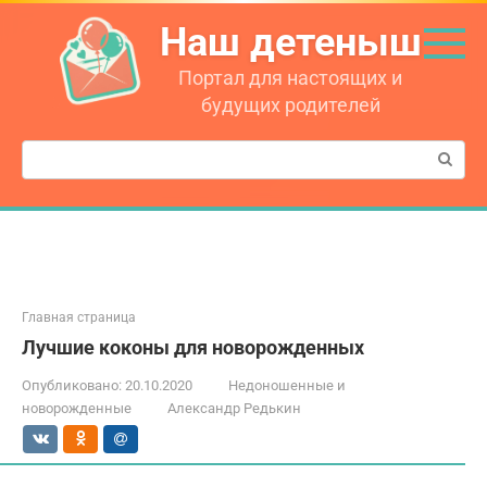
Перейти
Наш детеныш
к
контенту
Портал для настоящих и
будущих родителей
Поиск:
Главная страница
Лучшие коконы для новорожденных
Опубликовано:
20.10.2020
Недоношенные и
новорожденные
Александр Редькин