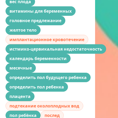
вес плода
витамины для беременных
головное предлежание
желтое тело
имплантационное кровотечение
истмико-цервикальная недостаточность
календарь беременности
месячные
определить пол будущего ребенка
определить пол ребенка
плацента
подтекание околоплодных вод
пол ребёнка
послед