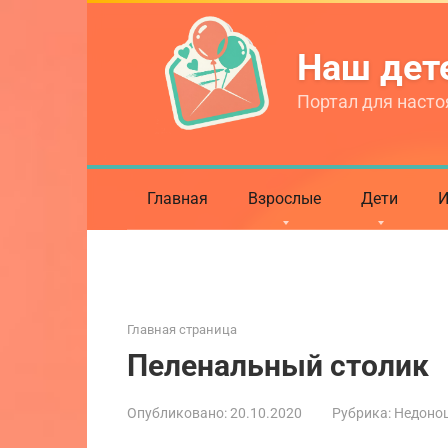
Перейти
к
Наш де
контенту
Портал для насто
Главная
Взрослые
Дети
И
Главная страница
Пеленальный столик
Опубликовано:
20.10.2020
Рубрика:
Недоно