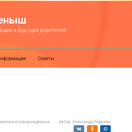
теныш
ящих и будущих родителей
нформация
Советы
шенные и новорожденные
Автор:
Александр Редькин