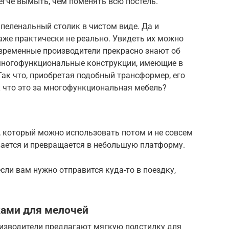
егче вымыть, чем поменять всю постель.
 пеленальный столик в чистом виде. Да и
аже практически не реально. Увидеть их можно
овременные производители прекрасно знают об
многофункциональные конструкции, имеющие в
Так что, приобретая подобный трансформер, его
к что это за многофункциональная мебель?
, который можно использовать потом и не совсем
вается и превращается в небольшую платформу.
сли вам нужно отправится куда-то в поездку,
ами для мелочей
оизводители предлагают мягкую подстилку для