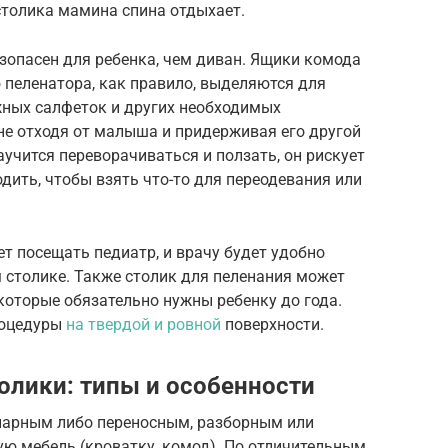
столика мамина спина отдыхает.
зопасен для ребенка, чем диван. Ящики комода
 пеленатора, как правило, выделяются для
жных салфеток и других необходимых
 не отходя от малыша и придерживая его другой
научится переворачиваться и ползать, он рискует
одить, чтобы взять что-то для переодевания или
ет посещать педиатр, и врачу будет удобно
столике. Также столик для пеленания может
которые обязательно нужны ребенку до года.
роцедуры
на твердой и ровной
поверхности.
олики: типы и особенности
нарным либо переносным, разборным или
ую мебель (кроватку, комод). По отличительным