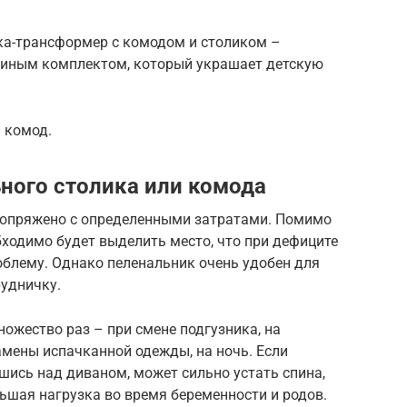
а-трансформер с комодом и столиком –
единым комплектом, который украшает детскую
 комод.
ьного столика или комода
сопряжено с определенными затратами. Помимо
бходимо будет выделить место, что при дефиците
блему. Однако пеленальник очень удобен для
рудничку.
ножество раз – при смене подгузника, на
замены испачканной одежды, на ночь. Если
шись над диваном, может сильно устать спина,
ьшая нагрузка во время беременности и родов.