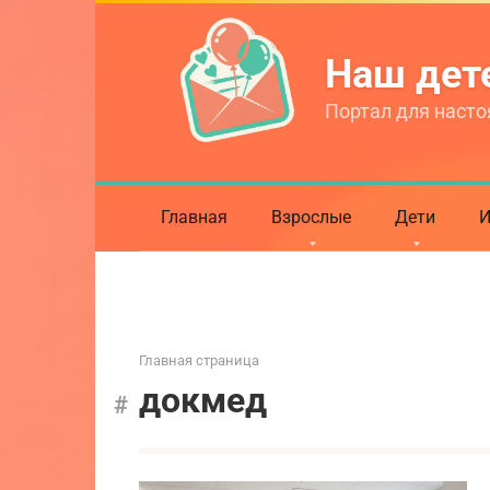
Перейти
к
Наш де
контенту
Портал для насто
Главная
Взрослые
Дети
И
Главная страница
докмед