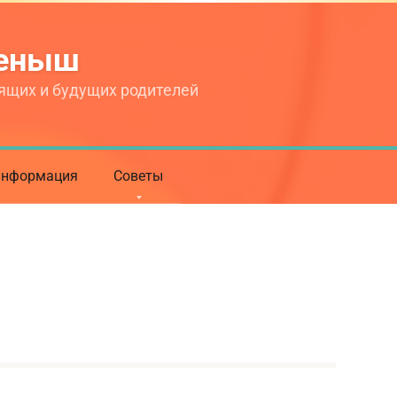
теныш
ящих и будущих родителей
нформация
Советы