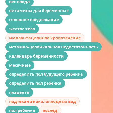
вес плода
витамины для беременных
головное предлежание
желтое тело
имплантационное кровотечение
истмико-цервикальная недостаточность
календарь беременности
месячные
определить пол будущего ребенка
определить пол ребенка
плацента
подтекание околоплодных вод
пол ребёнка
послед