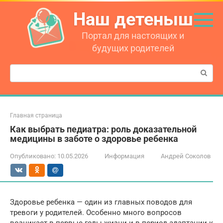
Перейти
Наш детеныш
к
контенту
Портал для настоящих и
будущих родителей
Поиск:
Главная страница
Как выбрать педиатра: роль доказательной
медицины в заботе о здоровье ребенка
Опубликовано:
10.05.2026
Информация
Андрей Соколов
Здоровье ребенка — один из главных поводов для
тревоги у родителей. Особенно много вопросов
возникает в первые годы жизни и в период адаптации к