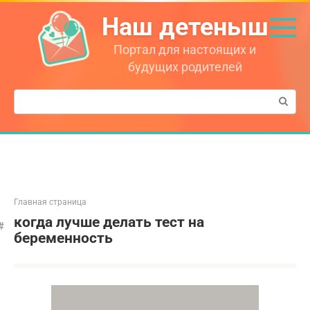
Перейти
Наш детеныш
к
контенту
Портал для настоящих и
будущих родителей
Поиск:
Главная страница
когда лучше делать тест на
беременность