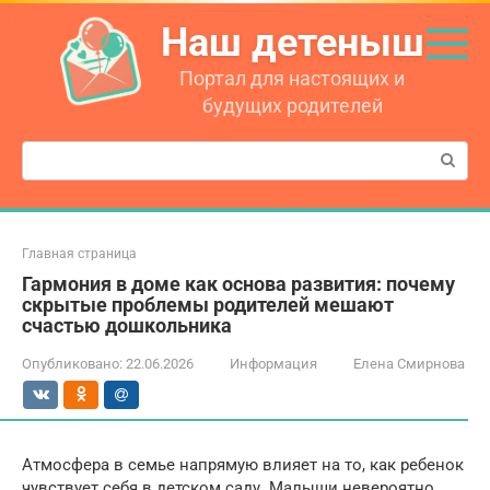
Перейти
Наш детеныш
к
контенту
Портал для настоящих и
будущих родителей
Поиск:
Главная страница
Гармония в доме как основа развития: почему
скрытые проблемы родителей мешают
счастью дошкольника
Опубликовано:
22.06.2026
Информация
Елена Смирнова
Атмосфера в семье напрямую влияет на то, как ребенок
чувствует себя в детском саду. Малыши невероятно