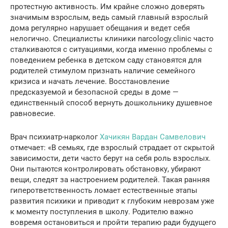
протестную активность. Им крайне сложно доверять
значимым взрослым, ведь самый главный взрослый
дома регулярно нарушает обещания и ведет себя
нелогично. Специалисты клиники narcology.clinic часто
сталкиваются с ситуациями, когда именно проблемы с
поведением ребенка в детском саду становятся для
родителей стимулом признать наличие семейного
кризиса и начать лечение. Восстановление
предсказуемой и безопасной среды в доме —
единственный способ вернуть дошкольнику душевное
равновесие.
Врач психиатр-нарколог
Хачикян Вардан Самвелович
отмечает: «В семьях, где взрослый страдает от скрытой
зависимости, дети часто берут на себя роль взрослых.
Они пытаются контролировать обстановку, убирают
вещи, следят за настроением родителей. Такая ранняя
гиперответственность ломает естественные этапы
развития психики и приводит к глубоким неврозам уже
к моменту поступления в школу. Родителю важно
вовремя остановиться и пройти терапию ради будущего