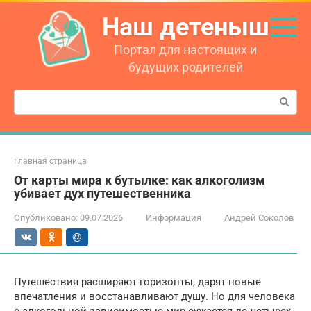
Перейти
Наш детеныш
к
контенту
Портал для настоящих и
будущих родителей
Поиск:
Главная страница
От карты мира к бутылке: как алкоголизм
убивает дух путешественника
Опубликовано:
09.07.2026
Информация
Андрей Соколов
Путешествия расширяют горизонты, дарят новые
впечатления и восстанавливают душу. Но для человека
с алкогольной зависимостью мир сужается до четырех