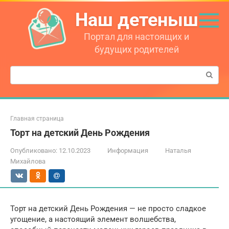
Перейти
Наш детеныш
к
контенту
Портал для настоящих и
будущих родителей
Поиск:
Главная страница
Торт на детский День Рождения
Опубликовано:
12.10.2023
Информация
Наталья
Михайлова
Торт на детский День Рождения — не просто сладкое
угощение, а настоящий элемент волшебства,