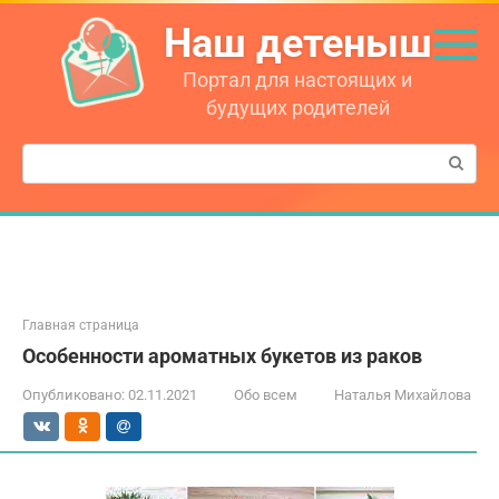
Перейти
Наш детеныш
к
контенту
Портал для настоящих и
будущих родителей
Поиск:
Главная страница
Особенности ароматных букетов из раков
Опубликовано:
02.11.2021
Обо всем
Наталья Михайлова