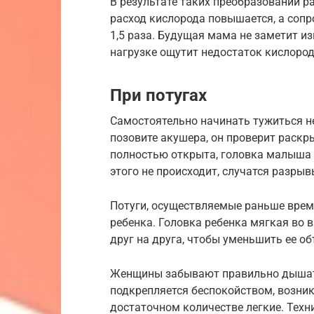
В результате таких преобразований р
расход кислорода повышается, а сопр
1,5 раза. Будущая мама не заметит и
нагрузке ощутит недостаток кислород
При потугах
Самостоятельно начинать тужиться не
позовите акушера, он проверит раскр
полностью открыта, головка малыша 
этого не происходит, случатся разры
Потуги, осуществляемые раньше врем
ребенка. Головка ребенка мягкая во 
друг на друга, чтобы уменьшить ее о
Женщины забывают правильно дышать 
подкрепляется беспокойством, возник
достаточном количестве легкие. Техн