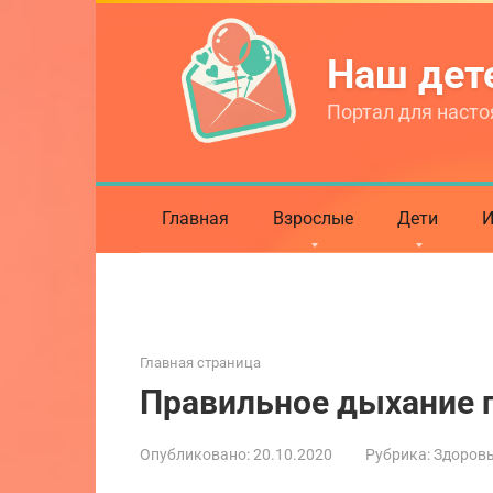
Перейти
к
Наш де
контенту
Портал для насто
Главная
Взрослые
Дети
И
Главная страница
Правильное дыхание п
Опубликовано:
20.10.2020
Рубрика:
Здоровь