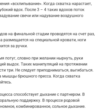
ения «всхлипывание». Когда схватка нарастает,
убокий вдох. После 3 – 4 таких вдохов поток
 задувание свечи или надувание воздушного
ов на финальной стадии проводятся на счет раз,
на размещается на специальной кровати, ноги
ится за ручки.
мя потуг, словно при желании нырнуть, руки
щий выдох. Таких манипуляций на протяжении
ти три. Не следует приподниматься, выгибаться.
на мышцы брюшного пресса. Когда схватка
йтесь.
цесса способствует дыхание с партнером. В
моральную поддержку. В процессе родовой
ономное, комбинированное, сольное дыхание.