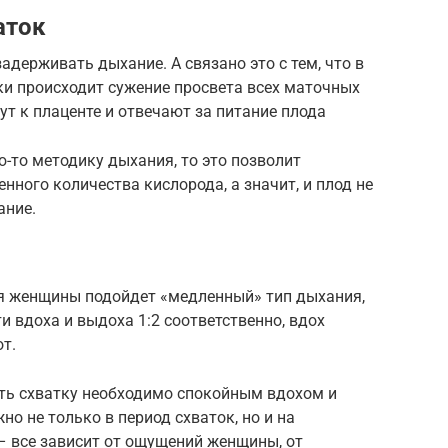
аток
адерживать дыхание. А связано это с тем, что в
и происходит сужение просвета всех маточных
дут к плаценте и отвечают за питание плода
-то методику дыхания, то это позволит
нного количества кислорода, а значит, и плод не
ание.
ля женщины подойдет «медленный» тип дыхания,
 вдоха и выдоха 1:2 соответственно, вдох
от.
ть схватку необходимо спокойным вдохом и
 не только в период схваток, но и на
– все зависит от ощущений женщины, от