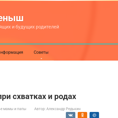
теныш
ящих и будущих родителей
нформация
Советы
ри схватках и родах
е мамы и папы
Автор:
Александр Редькин