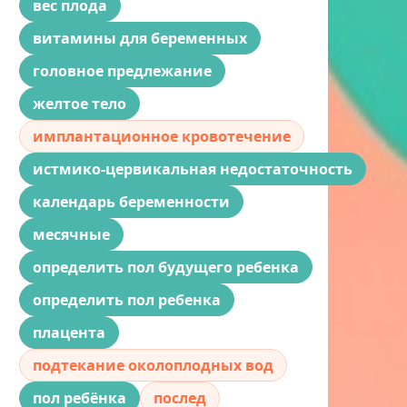
вес плода
витамины для беременных
головное предлежание
желтое тело
имплантационное кровотечение
истмико-цервикальная недостаточность
календарь беременности
месячные
определить пол будущего ребенка
определить пол ребенка
плацента
подтекание околоплодных вод
пол ребёнка
послед