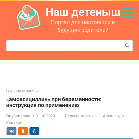
Перейти
Наш детеныш
к
контенту
Портал для настоящих и
будущих родителей
Поиск:
Главная страница
«амоксициллин» при беременности:
инструкция по применению
Опубликовано:
31.10.2020
Беременность
Александр
Редькин