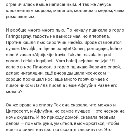
ограничилась выше написанным. Я так же лечусь
клюквенным морсом, малиной, молоком с мёдом, чаем
ромашковым.
И вообще много-много пью. По началу пшикала в горло
Faringospray, гадость не выносимая, но я терпела.
Против кашля пью сиропчик Hedelix. Вроде становится
лучше. Devuljki, milije ne bolejte! Ochenj pomogajet, lichno
mne Vivasan «Aljpijskije travi». Takzhe mazala im pod
nosom i delala ingaljacii. Vam boletj sejchas neljzja!!! Я
капаю в нос Пиносол, в горло пшикаю Фаринго спрей,
делаю ингаляции, ещё вчера дышала чесноком —
хорошо прочищал нос, еще много горячих чаев с
лимончиком ЛэЙла писал а : еше Афлубин Разве его
можно?
Он же вроде на спирту Так она сказала, что можно и
Цитросепт, и Афлубин, но самое лучшее — это чеснок на
ночь скушать. И по приходу домой, сказала первым
делом — помыть руки, умыться, высморкаться, чтобы
все что сидит внутри, тка сказать «выкинуть». Это