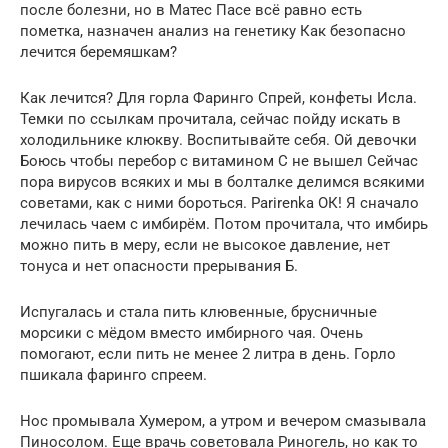
после болезни, но в Матес Пасе всё равно есть
пометка, назначен анализ на генетику Как безопасно
лечится беремяшкам?
Как лечится? Для горла Фаринго Спрей, конфеты Исла.
Темки по ссылкам прочитала, сейчас пойду искать в
холодильнике клюкву. Воспитывайте себя. Ой девочки
Боюсь чтобы перебор с витамином С не вышел Сейчас
пора вирусов всяких и мы в болталке делимся всякими
советами, как с ними бороться. Parirenka ОК! Я сначало
лечилась чаем с имбирём. Потом прочитала, что имбирь
можно пить в меру, если не высокое давление, нет
тонуса и нет опасности прерывания Б.
Испугалась и стала пить клювенные, брусничные
морсики с мёдом вместо имбирного чая. Очень
помогают, если пить не менее 2 литра в день. Горло
пшикала фаринго спреем.
Нос промывала Хумером, а утром и вечером смазывала
Пиносолом. Еще врачь советовала Риногель, но как то