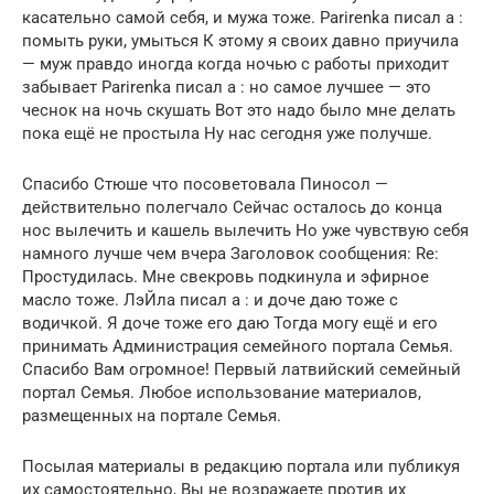
касательно самой себя, и мужа тоже. Parirenka писал а :
помыть руки, умыться К этому я своих давно приучила
— муж правдо иногда когда ночью с работы приходит
забывает Parirenka писал а : но самое лучшее — это
чеснок на ночь скушать Вот это надо было мне делать
пока ещё не простыла Ну нас сегодня уже получше.
Спасибо Стюше что посоветовала Пиносол —
действительно полегчало Сейчас осталось до конца
нос вылечить и кашель вылечить Но уже чувствую себя
намного лучше чем вчера Заголовок сообщения: Re:
Простудилась. Мне свекровь подкинула и эфирное
масло тоже. ЛэЙла писал а : и доче даю тоже с
водичкой. Я доче тоже его даю Тогда могу ещё и его
принимать Администрация семейного портала Семья.
Спасибо Вам огромное! Первый латвийский семейный
портал Семья. Любое использование материалов,
размещенных на портале Семья.
Посылая материалы в редакцию портала или публикуя
их самостоятельно, Вы не возражаете против их