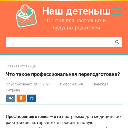
Перейти
Наш детеныш
к
контенту
Портал для настоящих и
будущих родителей
Поиск:
Главная страница
Что такое профессиональная переподготовка?
Опубликовано:
29.11.2023
Информация
Надежда
Петрова
Профпереподготовка — это
программа для медицинских
работников, которые хотят освоить новую