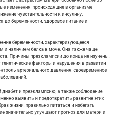
астает с возрастом матери, особенно после 35
ые изменения, происходящие в организме
ижение чувствительности к инсулину.
а до беременности, здоровое питание и
нение беременности, характеризующееся
 и наличием белка в моче. Она также чаще
ста. Причины преэклампсии до конца не изучены,
т генетические факторы и нарушения в развитии
нтроль артериального давления, своевременное
заболеваний.
й диабет и преэклампсию, а также соблюдение
еменно выявить и предотвратить развитие этих
раз жизни, правильно питаться и избегать
ние значительно улучшают прогноз для матери и