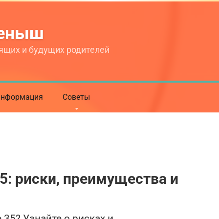
теныш
ящих и будущих родителей
нформация
Советы
5: риски, преимущества и
35? Узнайте о рисках и