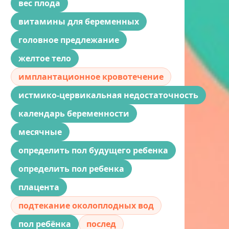
вес плода
витамины для беременных
головное предлежание
желтое тело
имплантационное кровотечение
истмико-цервикальная недостаточность
календарь беременности
месячные
определить пол будущего ребенка
определить пол ребенка
плацента
подтекание околоплодных вод
пол ребёнка
послед