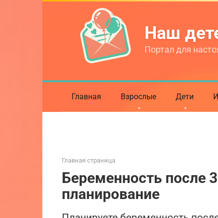
Перейти
к
Наш де
контенту
Портал для насто
Главная
Взрослые
Дети
И
Главная страница
Беременность после 3
планирование
Планируете беременность после 