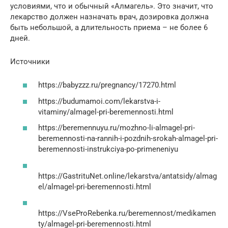
условиями, что и обычный «Алмагель». Это значит, что
лекарство должен назначать врач, дозировка должна
быть небольшой, а длительность приема – не более 6
дней.
Источники
https://babyzzz.ru/pregnancy/17270.html
https://budumamoi.com/lekarstva-i-
vitaminy/almagel-pri-beremennosti.html
https://beremennuyu.ru/mozhno-li-almagel-pri-
beremennosti-na-rannih-i-pozdnih-srokah-almagel-pri-
beremennosti-instrukciya-po-primeneniyu
https://GastrituNet.online/lekarstva/antatsidy/almag
el/almagel-pri-beremennosti.html
https://VseProRebenka.ru/beremennost/medikamen
ty/almagel-pri-beremennosti.html