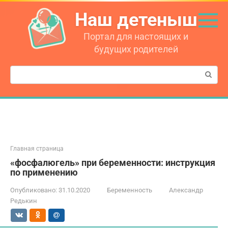
Перейти
Наш детеныш
к
контенту
Портал для настоящих и
будущих родителей
Поиск:
Главная страница
«фосфалюгель» при беременности: инструкция
по применению
Опубликовано:
31.10.2020
Беременность
Александр
Редькин