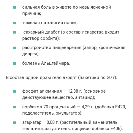
сильная боль в животе по невыясненной
причине;
тяжелая патология почек;
сахарный диабет (в состав лекарства входит
раствор сорбита);
расстройство пищеварения (запор, хроническая
диарея);
болезнь Альцгеймера.
В состав одной дозы геля входят (пакетики по 20 г):
фосфат алюминия — 12,38 г. (основное
действующее вещество, антацид);
сорбитол 70-процентный — 4,29 г. (добавка Е420,
подсластитель, эмульгатор);
агар-агар – 0,08 г. (растительный заменитель
желатина, загуститель, пищевая добавка Е406);