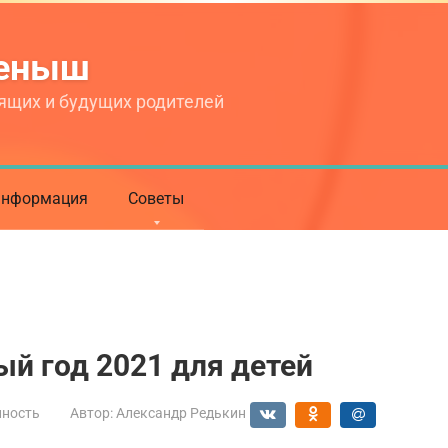
теныш
ящих и будущих родителей
нформация
Советы
ый год 2021 для детей
нность
Автор:
Александр Редькин