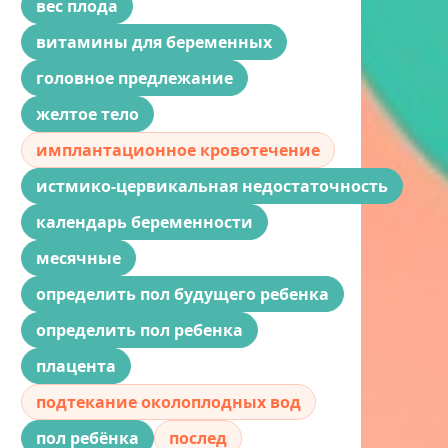
вес плода
витамины для беременных
головное предлежание
желтое тело
имплантационное кровотечение
истмико-цервикальная недостаточность
календарь беременности
месячные
определить пол будущего ребенка
определить пол ребенка
плацента
подтекание околоплодных вод
пол ребёнка
послед