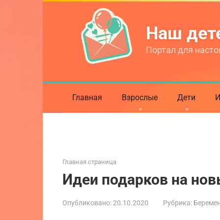
Перейти
к
Наш де
контенту
Портал для насто
Главная
Взрослые
Дети
И
Главная страница
Идеи подарков на нов
Опубликовано:
20.10.2020
Рубрика:
Береме