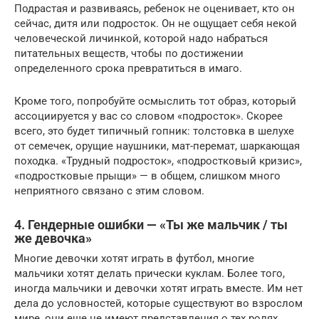
Подрастая и развиваясь, ребенок не оценивает, кто он
сейчас, дитя или подросток. Он не ощущает себя некой
человеческой личинкой, которой надо набраться
питательных веществ, чтобы по достижении
определенного срока превратиться в имаго.
Кроме того, попробуйте осмыслить тот образ, который
ассоциируется у вас со словом «подросток». Скорее
всего, это будет типичный гопник: толстовка в шелухе
от семечек, орущие наушники, мат-перемат, шаркающая
походка. «Трудный подросток», «подростковый кризис»,
«подростковые прыщи» — в общем, слишком много
неприятного связано с этим словом.
4. Гендерные ошибки — «Ты же мальчик / ты
же девочка»
Многие девочки хотят играть в футбол, многие
мальчики хотят делать прически куклам. Более того,
иногда мальчики и девочки хотят играть вместе. Им нет
дела до условностей, которые существуют во взрослом
мире, они еще не имеют представления о тех ролях,