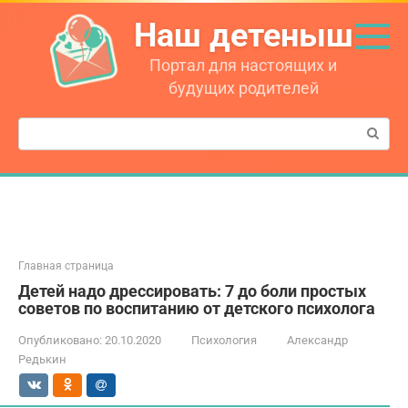
Перейти
Наш детеныш
к
контенту
Портал для настоящих и
будущих родителей
Поиск:
Главная страница
Детей надо дрессировать: 7 до боли простых
советов по воспитанию от детского психолога
Опубликовано:
20.10.2020
Психология
Александр
Редькин