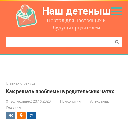
Перейти
Наш детеныш
к
контенту
Портал для настоящих и
будущих родителей
Поиск:
Главная страница
Как решать проблемы в родительских чатах
Опубликовано:
20.10.2020
Психология
Александр
Редькин