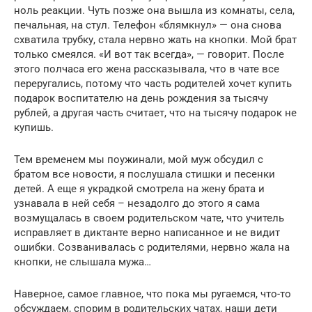
ноль реакции. Чуть позже она вышла из комнаты, села,
печальная, на стул. Телефон «блямкнул» — она снова
схватила трубку, стала нервно жать на кнопки. Мой брат
только смеялся. «И вот так всегда», — говорит. После
этого полчаса его жена рассказывала, что в чате все
переругались, потому что часть родителей хочет купить
подарок воспитателю на день рождения за тысячу
рублей, а другая часть считает, что на тысячу подарок не
купишь.
Тем временем мы поужинали, мой муж обсудил с
братом все новости, я послушала стишки и песенки
детей. А еще я украдкой смотрела на жену брата и
узнавала в ней себя – незадолго до этого я сама
возмущалась в своем родительском чате, что учитель
исправляет в диктанте верно написанное и не видит
ошибки. Созванивалась с родителями, нервно жала на
кнопки, не слышала мужа…
Наверное, самое главное, что пока мы ругаемся, что-то
обсуждаем, спорим в родительских чатах, наши дети