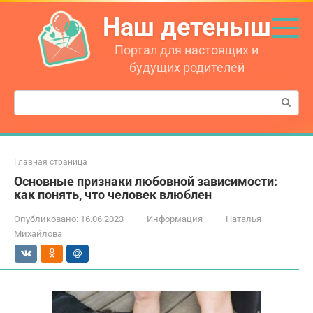
Перейти
Наш детеныш
к
контенту
Портал для настоящих и
будущих родителей
Поиск:
Главная страница
Основные признаки любовной зависимости:
как понять, что человек влюблен
Опубликовано:
16.06.2023
Информация
Наталья
Михайлова