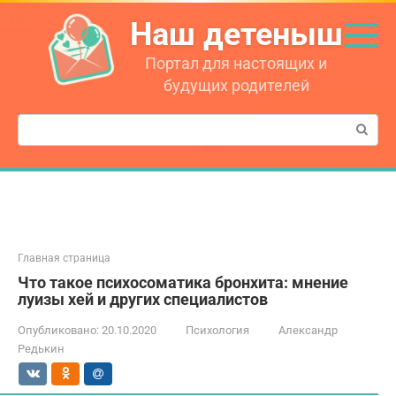
Перейти
Наш детеныш
к
контенту
Портал для настоящих и
будущих родителей
Поиск:
Главная страница
Что такое психосоматика бронхита: мнение
луизы хей и других специалистов
Опубликовано:
20.10.2020
Психология
Александр
Редькин