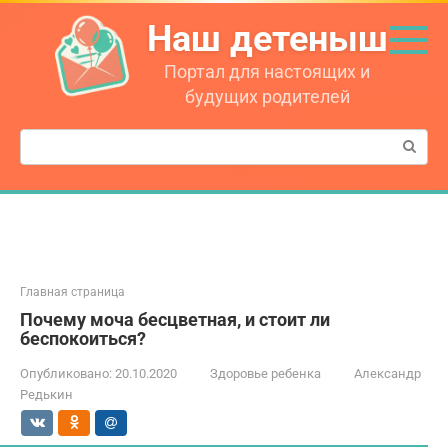
Перейти
Наш детеныш
к
контенту
Портал для настоящих и
будущих родителей
Поиск:
Главная страница
Почему моча бесцветная, и стоит ли
беспокоиться?
Опубликовано:
20.10.2020
Здоровье ребенка
Александр
Редькин