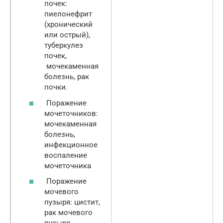
почек:
пиелонефрит
(хронический
или острый),
туберкулез
почек,
мочекаменная
болезнь, рак
почки.
Поражение
мочеточников:
мочекаменная
болезнь,
инфекционное
воспаление
мочеточника
Поражение
мочевого
пузыря: цистит,
рак мочевого