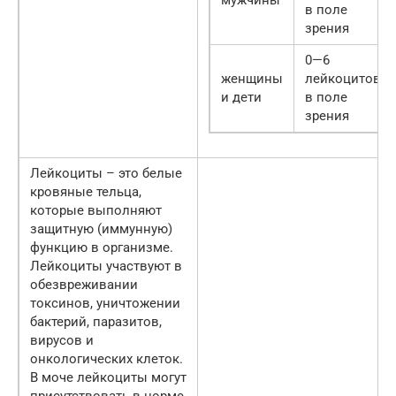
в поле
зрения
0—6
женщины
лейкоцитов
и дети
в поле
зрения
Лейкоциты – это белые
кровяные тельца,
которые выполняют
защитную (иммунную)
функцию в организме.
Лейкоциты участвуют в
обезвреживании
токсинов, уничтожении
бактерий, паразитов,
вирусов и
онкологических клеток.
В моче лейкоциты могут
присутствовать в норме,