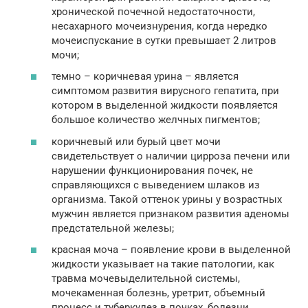
хронической почечной недостаточности,
несахарного мочеизнурения, когда нередко
мочеиспускание в сутки превышает 2 литров
мочи;
темно – коричневая урина – является
симптомом развития вирусного гепатита, при
котором в выделенной жидкости появляется
большое количество желчных пигментов;
коричневый или бурый цвет мочи
свидетельствует о наличии цирроза печени или
нарушении функционирования почек, не
справляющихся с выведением шлаков из
организма. Такой оттенок урины у возрастных
мужчин является признаком развития аденомы
предстательной железы;
красная моча – появление крови в выделенной
жидкости указывает на такие патологии, как
травма мочевыделительной системы,
мочекаменная болезнь, уретрит, объемный
процесс и туберкулез в почках, болезни