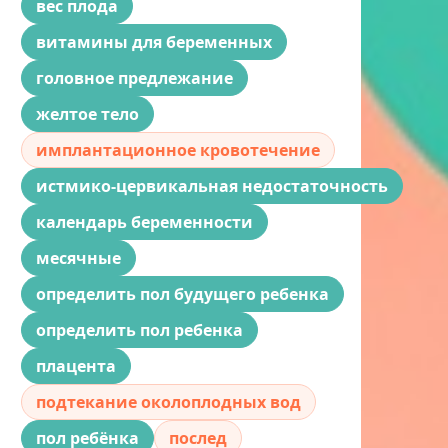
вес плода
витамины для беременных
головное предлежание
желтое тело
имплантационное кровотечение
истмико-цервикальная недостаточность
календарь беременности
месячные
определить пол будущего ребенка
определить пол ребенка
плацента
подтекание околоплодных вод
пол ребёнка
послед