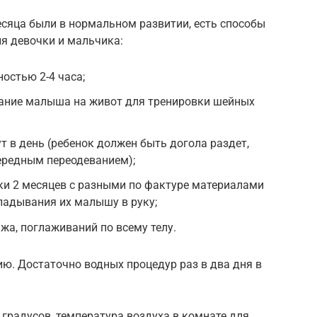
месяца были в нормальном развитии, есть способы
я девочки и мальчика:
остью 2-4 часа;
вание малыша на живот для тренировки шейных
т в день (ребенок должен быть догола раздет,
ередным переодеванием);
ки 2 месяцев с разными по фактуре материалами
ладывания их малышу в руку;
жа, поглаживаний по всему телу.
ю. Достаточно водных процедур раз в два дня в
градусов, температура воздуха в комнате для