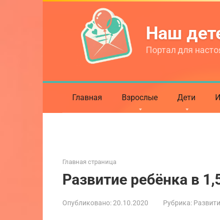
Перейти
к
Наш де
контенту
Портал для насто
Главная
Взрослые
Дети
И
Главная страница
Развитие ребёнка в 1,
Опубликовано:
20.10.2020
Рубрика:
Развит