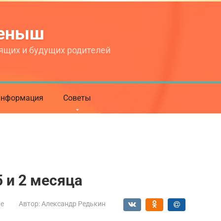
теныш
ящих и будущих родителей
нформация
Советы
5 и 2 месяца
ие
Автор:
Александр Редькин