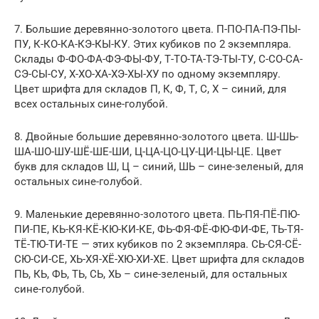
7. Большие деревянно-золотого цвета. П-ПО-ПА-ПЭ-ПЫ-
ПУ, К-КО-КА-КЭ-КЫ-КУ. Этих кубиков по 2 экземпляра.
Склады Ф-ФО-ФА-ФЭ-ФЫ-ФУ, Т-ТО-ТА-ТЭ-ТЫ-ТУ, С-СО-СА-
СЭ-СЫ-СУ, Х-ХО-ХА-ХЭ-ХЫ-ХУ по одному экземпляру.
Цвет шрифта для складов П, К, Ф, Т, С, Х – синий, для
всех остальных сине-голубой.
8. Двойные большие деревянно-золотого цвета. Ш-ШЬ-
ША-ШО-ШУ-ШЁ-ШЕ-ШИ, Ц-ЦА-ЦО-ЦУ-ЦИ-ЦЫ-ЦЕ. Цвет
букв для складов Ш, Ц – синий, ШЬ – сине-зеленый, для
остальных сине-голубой.
9. Маленькие деревянно-золотого цвета. ПЬ-ПЯ-ПЁ-ПЮ-
ПИ-ПЕ, КЬ-КЯ-КЁ-КЮ-КИ-КЕ, ФЬ-ФЯ-ФЁ-ФЮ-ФИ-ФЕ, ТЬ-ТЯ-
ТЁ-ТЮ-ТИ-ТЕ — этих кубиков по 2 экземпляра. СЬ-СЯ-СЁ-
СЮ-СИ-СЕ, ХЬ-ХЯ-ХЁ-ХЮ-ХИ-ХЕ. Цвет шрифта для складов
ПЬ, КЬ, ФЬ, ТЬ, СЬ, ХЬ – сине-зеленый, для остальных
сине-голубой.