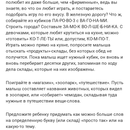
полюбит их даже больше, чем «фирменные», ведь вы
знаете, во что он любит играть, и постараетесь
подобрать игру по его вкусу. В железную дорогу? Что ж,
собирайте из кубиков ПА-РО-ВО-3 с ВА-ГО-НА-МИ.
Строить города? Составьте ЗА-МО-К ВО-Л-ШЕ-Б-НИ-КА. С
девочками, которые любят крутиться на кухне, можно
«готовить» КО-Т-ЛЕ-ТЫ или, допустим, КО-М-ПО-Т.
Играть можно прямо на кухне, попросите малыша
отыскать «продукты»-склады, без которых обед не
получится. Пока малыш ищет нужный кубик, он вновь и
вновь перебирает десятки других, запоминая по ходу
дела склады, которые на них изображены.
Поиграйте в «магазин», «зоопарк», «путешествие». Пусть
малыш составляет названия животных, которых видел
в зоопарке, или «собирает» чемодан, складывая туда
нужные в путешествии вещи-слова.
Предложите ребенку придумать как можно больше слов
на определенную букву (или склад) «просто так» или на
какую-то тему.