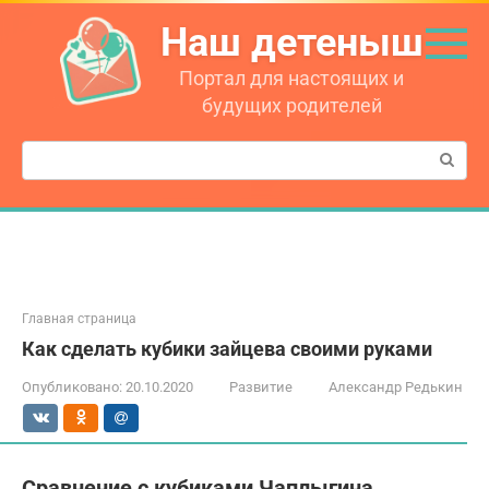
Перейти
Наш детеныш
к
контенту
Портал для настоящих и
будущих родителей
Поиск:
Главная страница
Как сделать кубики зайцева своими руками
Опубликовано:
20.10.2020
Развитие
Александр Редькин
Сравнение с кубиками Чаплыгина