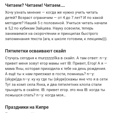
Читаем? Читаем! Читаем….
Хочу узнать мнение — когда же нужно учить читать
детей? Возраст ограничим — от 4 до 7 лет? И по какой
методите? Нашей 5 с половиной. Учиться читать начали
в 5,2 по кубикам Зайцева. Науку освоили, теперь
занимаемся на скорочтении и принципах быстрого
запоминания текста (ага, к школе готовим, к лекциям))).
Пятилетки осваивают скайп
Стучусь сегодня к murzzzzzilka в скайп. А там ответ: n—y:
привет меня зовут егор мамы нет IB: Привет, Егор! А я —
мама Яны, которая приходила к тебе на день рождения.
А ещё ты к нам приезжал в гости, помнишь? n—y:
(skype)да n—y: ку ку где ты (skype)скажы яне что я в сети
Тут за комп села Янка, и два пятилетних клопа стали
трындеть в скайпе. IB: привет егор. это яна IB: когда ты
ложышся спать? n—y: когда моя…
Праздники на Кипре