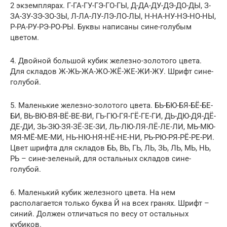
2 экземплярах. Г-ГА-ГУ-ГЭ-ГО-ГЫ, Д-ДА-ДУ-ДЭ-ДО-ДЫ, З-
ЗА-ЗУ-ЗЭ-ЗО-ЗЫ, Л-ЛА-ЛУ-ЛЭ-ЛО-ЛЫ, Н-НА-НУ-НЭ-НО-НЫ,
Р-РА-РУ-РЭ-РО-РЫ. Буквы написаны сине-голубым
цветом.
4. Двойной большой кубик железно-золотого цвета.
Для складов Ж-ЖЬ-ЖА-ЖО-ЖЁ-ЖЕ-ЖИ-ЖУ. Шрифт сине-
голубой.
5. Маленькие железно-золотого цвета. БЬ-БЮ-БЯ-БЁ-БЕ-
БИ, ВЬ-ВЮ-ВЯ-ВЁ-ВЕ-ВИ, ГЬ-ГЮ-ГЯ-ГЁ-ГЕ-ГИ, ДЬ-ДЮ-ДЯ-ДЁ-
ДЕ-ДИ, ЗЬ-ЗЮ-ЗЯ-ЗЁ-ЗЕ-ЗИ, ЛЬ-ЛЮ-ЛЯ-ЛЁ-ЛЕ-ЛИ, МЬ-МЮ-
МЯ-МЁ-МЕ-МИ, НЬ-НЮ-НЯ-НЁ-НЕ-НИ, РЬ-РЮ-РЯ-РЁ-РЕ-РИ.
Цвет шрифта для складов БЬ, ВЬ, ГЬ, ЛЬ, ЗЬ, ЛЬ, МЬ, НЬ,
РЬ – сине-зеленый, для остальных складов сине-
голубой.
6. Маленький кубик железного цвета. На нем
располагается только буква Й на всех гранях. Шрифт –
синий. Должен отличаться по весу от остальных
кубиков.