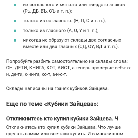
из согласного и мягкого или твердого знаков
(РЬ, ДБ, ВЪ, СЪ и т. п.);
только из согласного: (Н, П, С и т. п.);
только из гласного (А, О, У и т. п.);
никогда не образуют склады два согласных
вместе или два гласных (СД, ОУ, ВД и т. п.).
Попробуйте разбить самостоятельно на склады слова:
ОН, ДЕТИ, КНИГА, КОТ, АИСТ, а теперь проверьте себя: о-
н, де-ти, к-ни-га, ко-т, а-и-с-т.
Склады написаны на гранях кубиков Зайцева.
Еще по теме «Кубики Зайцева»:
Откликнитесь кто купил кубики Зайцева. Ч
Откликнитесь кто купил кубики Зайцева. Что лучше
сделать самим или все-таки купить. И в магазинном