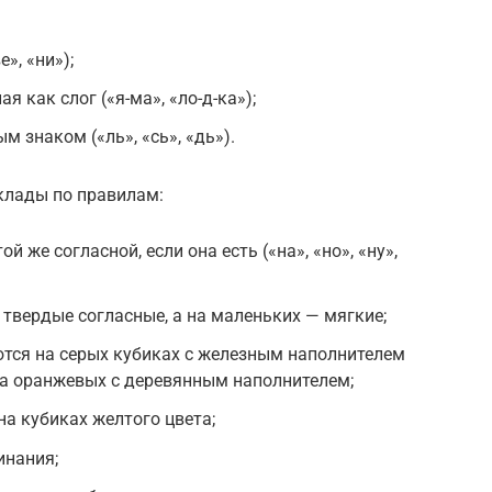
», «ни»);
я как слог («я-ма», «ло-д-ка»);
м знаком («ль», «сь», «дь»).
клады по правилам:
й же согласной, если она есть («на», «но», «ну»,
 твердые согласные, а на маленьких — мягкие;
тся на серых кубиках с железным наполнителем
 на оранжевых с деревянным наполнителем;
на кубиках желтого цвета;
инания;