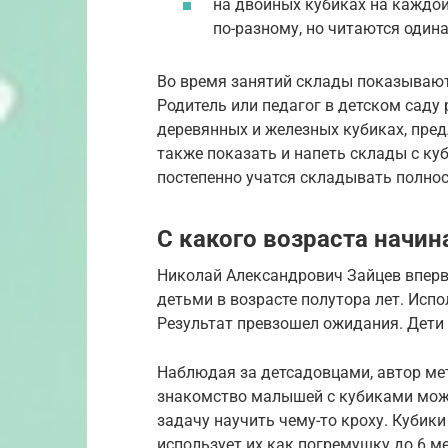
на двойных кубиках на каждо
по-разному, но читаются одинак
Во время занятий склады показывают
Родитель или педагог в детском саду
деревянных и железных кубиках, предл
также показать и напеть склады с куб
постепенно учатся складывать полнос
С какого возраста начин
Николай Александрович Зайцев вперв
детьми в возрасте полутора лет. Исп
Результат превзошел ожидания. Дети 
Наблюдая за детсадовцами, автор ме
знакомство малышей с кубиками можн
задачу научить чему-то кроху. Кубик
использует их как погремушку до 6 м