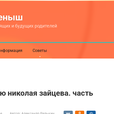
теныш
ящих и будущих родителей
нформация
Советы
ю николая зайцева. часть
ие
Автор:
Александр Редькин