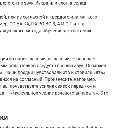
яется не звук, буква или слог, а склад.
ной, или из согласной и твердого или мягкого
р, СО-БА-КА, ПА-РО-ВО-3, А-И-С-Т и т. д.
айцевского метода обучения детей чтению.
ации из пары гласный-согласный, — поясняет
ым обязательно следует гласный звук. Он может
ь». Наши предки чувствовали это и ставили «ять»
ихся на согласный. Произнесите, например,
 и вы почувствуете усилие связок перед «о» и
ва — «мускульное усилие речевого аппарата». Это
ики
и, обучение чтению с помощью кубиков Зайцева