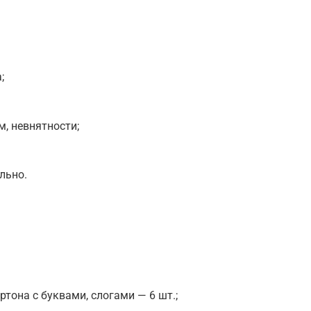
;
м, невнятности;
льно.
ртона с буквами, слогами — 6 шт.;