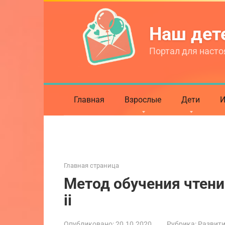
Перейти
к
Наш де
контенту
Портал для насто
Главная
Взрослые
Дети
И
Главная страница
Метод обучения чтени
ii
Опубликовано:
20.10.2020
Рубрика:
Развит