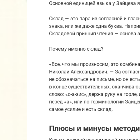
Основной единицей языка у Зайцева явл
Склад — это пара из согласной и глас
знака, или же даже одна буква. Наприме
Складовой принцип чтения — основа з
Почему именно склад?
«Все, что мы произносим, это комбин
Николай Александрович. — За согласн
не обозначаться на письме, но он ест
в конце существительных, оканчивающ
слово: «о-а-зис», держа руку на горле,
перед «а», или по терминологии Зайце
самое усилие и есть склад.
Плюсы и минусы метод
Как и у каждой современной методик