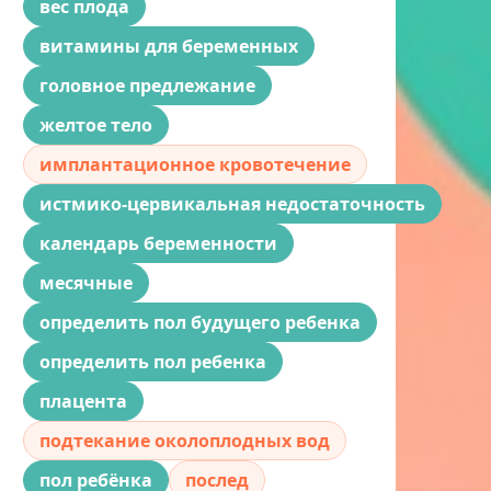
вес плода
витамины для беременных
головное предлежание
желтое тело
имплантационное кровотечение
истмико-цервикальная недостаточность
календарь беременности
месячные
определить пол будущего ребенка
определить пол ребенка
плацента
подтекание околоплодных вод
пол ребёнка
послед