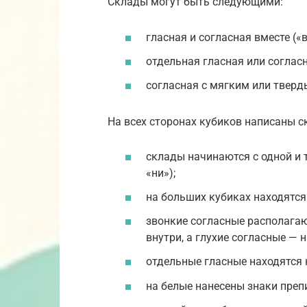
Склады могут быть следующими:
гласная и согласная вместе («ве
отдельная гласная или согласна
согласная с мягким или тверды
На всех сторонах кубиков написаны с
склады начинаются с одной и то
«ни»);
на больших кубиках находятся
звонкие согласные располагаю
внутри, а глухие согласные —
отдельные гласные находятся 
на белые нанесены знаки преп