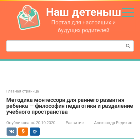
Перейти
Наш детеныш
к
контенту
Портал для настоящих и
будущих родителей
Поиск:
Главная страница
Методика монтессори для раннего развития
ребенка — философия педагогики и разделение
учебного пространства
Опубликовано:
20.10.2020
Развитие
Александр Редькин