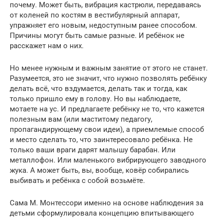
почему. Может быть, вибрация кастрюли, передаваясь
от коленей по костям в вестибулярный аппарат,
упражняет его новым, недоступным ранее способом.
Причины могут быть самые разные. И ребёнок не
расскажет нам о них.
Но менее нужным и важным занятие от этого не станет.
Разумеется, это не значит, что нужно позволять ребёнку
делать всё, что вздумается, делать так и тогда, как
только пришло ему в голову. Но вы наблюдаете,
мотаете на ус. И предлагаете ребёнку не то, что кажется
полезным вам (или маститому педагогу,
пропагандирующему свои идеи), а приемлемые способ
и место сделать то, что заинтересовало ребёнка. Не
только ваши враги дарят малышу барабан. Или
металлофон. Или маленького вибрирующего заводного
жука. А может быть, вы, вообще, ковёр собирались
выбивать и ребёнка с собой возьмёте.
Сама М. Монтессори именно на основе наблюдения за
детьми сформулировала концепцию впитывающего