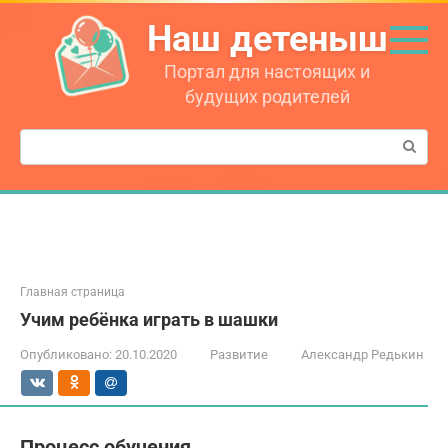
Перейти
Наш детеныш
к
контенту
Портал для настоящих и
будущих родителей
Поиск:
Главная страница
Учим ребёнка играть в шашки
Опубликовано:
20.10.2020
Развитие
Александр Редькин
Процесс обучения